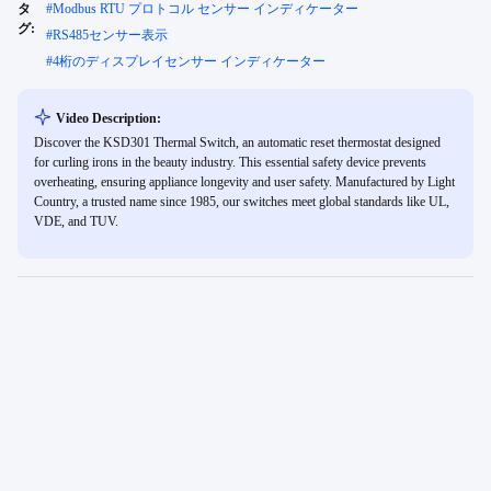
タ
#
Modbus RTU プロトコル センサー インディケーター
グ:
#
RS485センサー表示
#
4桁のディスプレイセンサー インディケーター
Video Description:
Discover the KSD301 Thermal Switch, an automatic reset thermostat designed
for curling irons in the beauty industry. This essential safety device prevents
overheating, ensuring appliance longevity and user safety. Manufactured by Light
Country, a trusted name since 1985, our switches meet global standards like UL,
VDE, and TUV.