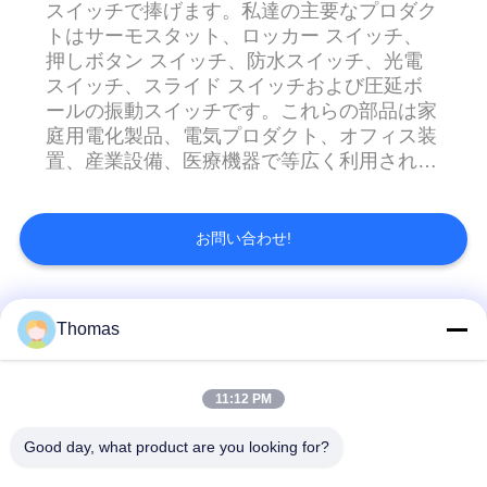
スイッチで捧げます。私達の主要なプロダク
トはサーモスタット、ロッカー スイッチ、
私
押しボタン スイッチ、防水スイッチ、光電
スイッチ、スライド スイッチおよび圧延ボ
達
ールの振動スイッチです。これらの部品は家
に
庭用電化製品、電気プロダクト、オフィス装
置、産業設備、医療機器で等広く利用されて
連
います。それらは設計しました終り顧客の要
求に基づいてカスタマイズできます。 顧客
絡
の最もよいサービスを提供するため、私達は
お問い合わせ!
R & D、生産、販売および後販売の統合と同
し
様にあります。私達はROHS/REACHの規則
な
にISO9001、ISO14001、CQC、UL/CUL、
人気カテゴリ
すべて
Thomas
VDE、TUV、SEMKOのNEMKOの証明書
さ
を、従います持っています。 私達は適正価
格、安定した質、時機を得た配達および優秀
い
ksd301 サーモスタッ
自動調整のサーモス
11:12 PM
なサービスを約束します。...
ト
タット
Good day, what product are you looking for?
ニ