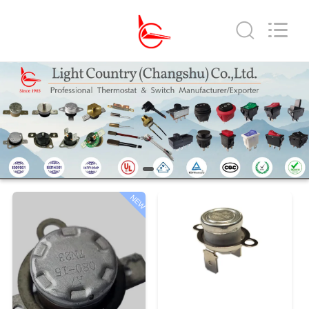
Copyright
©
2019
-
2026
Light
Country(Changshu)
Co.,Ltd.
家
All
Rights
Reserved.
プ
ロ
ダ
NEW
ク
ト
ビ