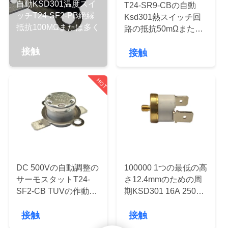
デ
自動KSD301温度スイ
T24-SR9-CBの自動
ッチT24-SF2-PB絶縁
オ
Ksd301熱スイッチ回
抵抗100MΩまたは多く
路の抵抗50mΩまたは
より少し
接触
VR
接触
シ
HOT
ョ
ー
私
達
DC 500Vの自動調整の
100000 1つの最低の高
サーモスタットT24-
さ12.4mmのための周
に
SF2-CB TUVの作動の
期KSD301 16A 250V
臨時雇用者0℃~220℃
T24-RR9-CB AC
つ
接触
接触
1450V