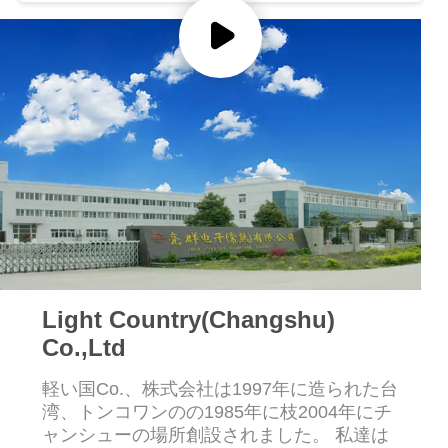
い
て
工
場
旅
行
品
Light Country(Changshu)
質
Co.,Ltd
管
軽い国Co.、株式会社は1997年に造られた台
湾、トンコワンのの1985年に枝2004年にチ
理
ャンシューの場所創設されました。 私達は