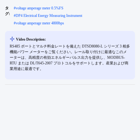
タ
#
voltage amperage meter 0.5%FS
グ:
#
DP4 Electrical Energy Measuring Instrument
#
voltage amperage meter 4800bps
Video Description:
RS485 ポートとマルチ料金レートを備えた DTSD8080-L シリーズ 3 相多
機能パワー メーターをご覧ください。レール取り付けに最適なこのメ
ーターは、高精度の有効エネルギーパルス出力を提供し、MODBUS-
RTU または DL/T645-2007 プロトコルをサポートします。産業および商
業用途に最適です。