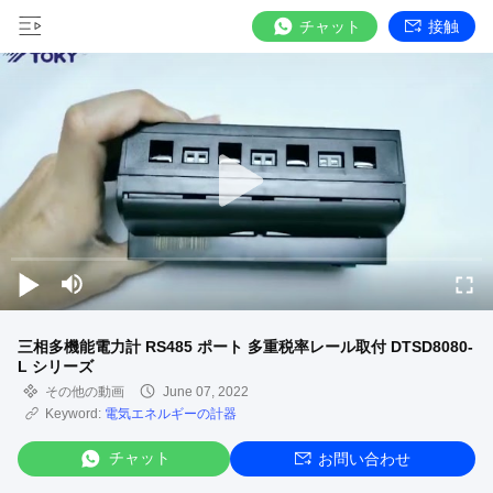
チャット
接触
三相多機能電力計 RS485 ポート 多重税率レール取付 DTSD8080-
L シリーズ
その他の動画
June 07, 2022
Keyword:
電気エネルギーの計器
チャット
お問い合わせ