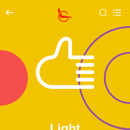
Copyright
©
2019
-
2026
Light
Country(Changshu)
Co.,Ltd.
家
All
Rights
Reserved.
プ
ロ
ダ
ク
ト
ビ
Light