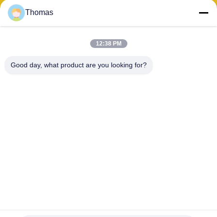
Mr. Thomas
Thomas
私
Eメール :
達
lixin@liangqundianzi.cn
12:38 PM
職名 :
電話 :
に
Good day, what product are you looking for?
Sales Manager
+86-512-51539771
連
WHATSAPP :
WeChat :
+8615850802713
threegoldli
絡
スカイプ :
し
threegoldli
な
さ
お問い合わせ!
い
予約購読して下
ニ