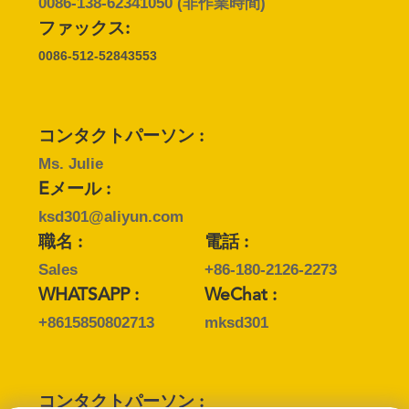
い
0086-138-62341050
(非作業時間)
ファックス:
て
0086-512-52843553
工
場
コンタクトパーソン :
Ms. Julie
旅
Eメール :
行
ksd301@aliyun.com
職名 :
電話 :
Sales
+86-180-2126-2273
品
WHATSAPP :
WeChat :
質
+8615850802713
mksd301
管
理
コンタクトパーソン :