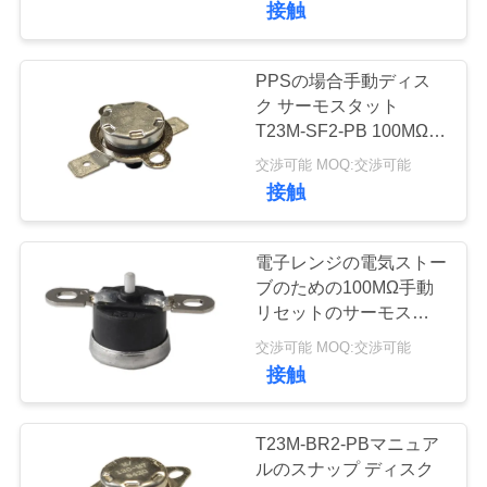
接触
ュ
13
ー
PPSの場合手動ディス
理性的な温度調節器
ク サーモスタット
ス
T23M-SF2-PB 100MΩの
絶縁抵抗
交渉可能 MOQ:交渉可能
場
接触
合
電子レンジの電気ストー
28
ブのための100MΩ手動
電気エネルギーの
地
リセットのサーモスタッ
トT23M-CF2-PB
図
交渉可能 MOQ:交渉可能
計器
接触
PRIVACY
T23M-BR2-PBマニュア
POLICY
ルのスナップ ディスク