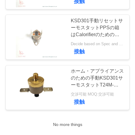
接触
KSD301手動リセットサ
ーモスタットPPSの箱
はCalorifierのためのブ
ラケットを修理した
Decide based on Spec and Qty. MOQ:1000pcs、またサポート試験操業Qty。
接触
ホーム・アプライアンス
のための手動KSD301サ
ーモスタットT24M-
RF9-PBの絶縁抵抗
交渉可能 MOQ:交渉可能
100MΩまたは多く
接触
No more things