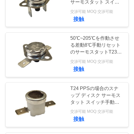
サーモスタット スイッ
9
チ、ディスク サーモス
交渉可能 MOQ:交渉可能
タットPPSの場合
接触
電気反対のメートル
50℃~205℃を作動させ
る差動8℃手動リセット
のサーモスタットT23M-
BF2-PB UL/CUL
交渉可能 MOQ:交渉可能
接触
T24 PPSの場合のスナ
ップ ディスク サーモス
タット スイッチ手動リ
セット回路の抵抗50mΩ
交渉可能 MOQ:交渉可能
またはより少し
接触