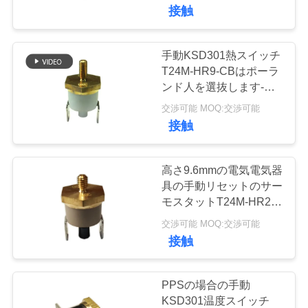
デ
接触
オ
手動KSD301熱スイッチ
20
VR
T24M-HR9-CBはポーラ
手動リセットのサ
ンド人を選抜します-投
シ
球の耐久財を選抜して下
交渉可能 MOQ:交渉可能
ーモスタット
さい
ョ
接触
ー
高さ9.6mmの電気電気器
具の手動リセットのサー
私
モスタットT24M-HR2-
58
PB
達
交渉可能 MOQ:交渉可能
接触
ksd301熱スイッチ
に
つ
PPSの場合の手動
KSD301温度スイッチ