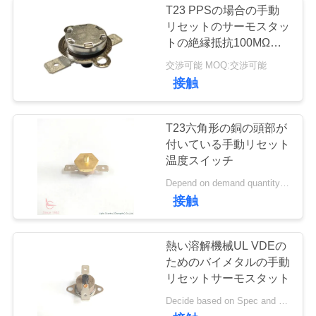
T23 PPSの場合の手動
リセットのサーモスタッ
トの絶縁抵抗100MΩま
たは多く
交渉可能 MOQ:交渉可能
接触
T23六角形の銅の頭部が
付いている手動リセット
温度スイッチ
Depend on demand quantity and spec MOQ:1000pcs
接触
熱い溶解機械UL VDEの
ためのバイメタルの手動
リセットサーモスタット
Decide based on Spec and Qty. MOQ:1000pcs、またサポート試験操業Qty。