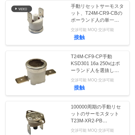
手動リセットサーモスタ
私
ット、T24M-CR9-CBの
10
ポーランド人の単一の単
達
一の投球、陶磁器の場合
交渉可能 MOQ:交渉可能
防水電源スイッチ
に
接触
連
T24M-CF9-CP手動
絡
KSD301 16a 250vはポ
ーランド人を選抜しま
し
す-投球の高さ9.6mmを
7
交渉可能 MOQ:交渉可能
な
選抜して下さい
接触
スライドスイッチ
さ
100000周期の手動リセ
い
ットのサーモスタット
T23M-XR2-PB
16A/250V AC抵抗負荷
ニ
交渉可能 MOQ:交渉可能