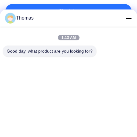
お問い合わせ!
Thomas
人気カテゴリ
すべて
1:13 AM
Good day, what product are you looking for?
ksd301 サーモスタッ
自動調整のサーモス
ト
タット
手動リセットのサー
ksd301熱スイッチ
モスタット
押しボタンの電気ス
ロッカー スイッチ
イッチ
防水電源スイッチ
スライドスイッチ