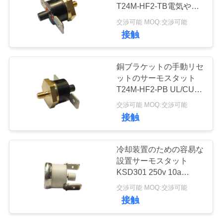
い
T24M-HF2-TB電気やか
んの馬小屋
て
交渉可能 MOQ:交渉可能
61
接触
工
ロッカー スイッチ
銅ブラケットの手動リセ
場
ットのサーモスタット
T24M-HF2-PB UL/CUL
旅
の作動の臨時雇用者
交渉可能 MOQ:交渉可能
50℃~205℃
行
接触
24
品
冷却装置のための容易な
押しボタンの電気
設置サーモスタット
質
KSD301 250v 10a
スイッチ
T24M-CR9-PBマニュア
管
交渉可能 MOQ:交渉可能
ル
接触
理