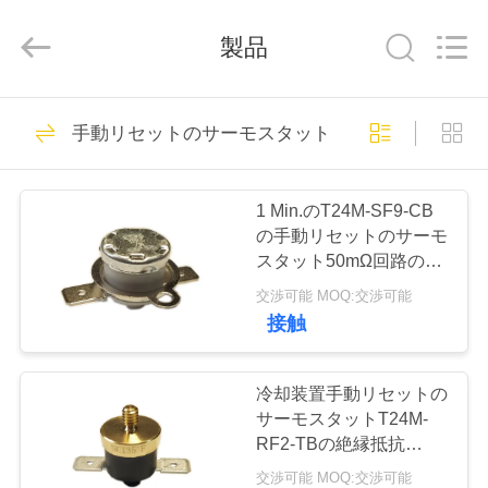
Copyright
©
2019
製品
-
2026
Light
Country(Changshu)
Co.,Ltd.
家
75
All
Rights
手動リセットのサーモスタット
Reserved.
ksd301 サーモスタ
プ
ット
1 Min.のT24M-SF9-CB
ロ
の手動リセットのサーモ
スタット50mΩ回路の抵
ダ
抗AC 1450V。
交渉可能 MOQ:交渉可能
ク
接触
47
ト
自動調整のサーモス
冷却装置手動リセットの
サーモスタットT24M-
タット
ビ
RF2-TBの絶縁抵抗
100MΩまたは多く
交渉可能 MOQ:交渉可能