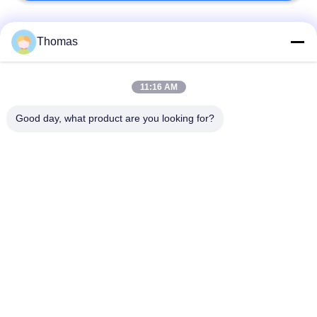
人気カテゴリ
すべて
Thomas
ksd301 サーモスタッ
自動調整のサーモス
11:16 AM
ト
タット
Good day, what product are you looking for?
手動リセットのサー
ksd301熱スイッチ
モスタット
押しボタンの電気ス
ロッカー スイッチ
イッチ
防水電源スイッチ
スライドスイッチ