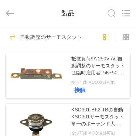
Copyright
©
2019
製品
-
2026
Light
Country(Changshu)
Co.,Ltd.
家
75
All
Rights
自動調整のサーモスタット
Reserved.
ksd301 サーモスタ
プ
ット
抵抗負荷9A 250V AC自
ロ
動調整のサーモスタット
は臨時雇用者15K~50K
ダ
T26-110-Aを再調節しま
交渉可能 MOQ:交渉可能
した
ク
接触
47
ト
自動調整のサーモス
KSD301-BF2-TBの自動
KSD301サーモスタット
タット
ビ
単一のポーランド人-投
球の高さ12.4mmを選抜
交渉可能 MOQ:交渉可能