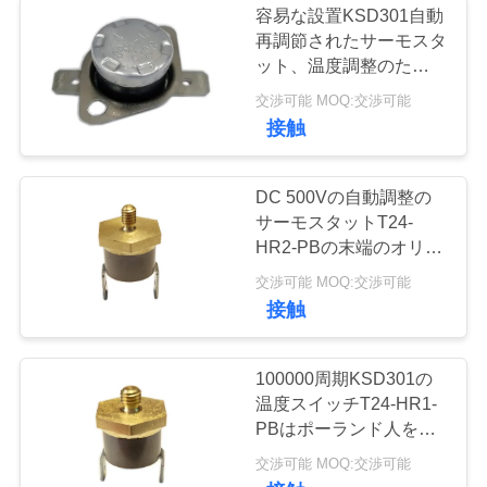
容易な設置KSD301自動
再調節されたサーモスタ
ット、温度調整のため
に、移動可能なブラケッ
交渉可能 MOQ:交渉可能
ト、TUV VDE
接触
DC 500Vの自動調整の
サーモスタットT24-
HR2-PBの末端のオリエ
ンテーション
交渉可能 MOQ:交渉可能
0°/30°/45°/60°/90°
接触
100000周期KSD301の
温度スイッチT24-HR1-
PBはポーランド人を選
抜します-投球を選抜し
交渉可能 MOQ:交渉可能
て下さい