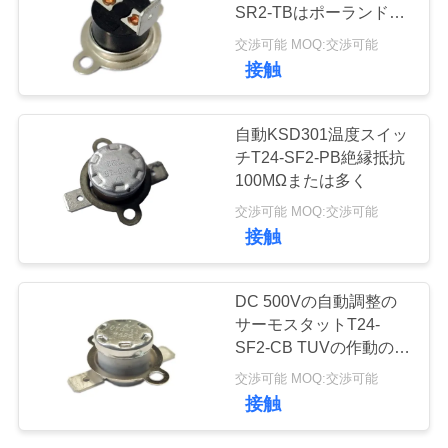
い
SR2-TBはポーランド人
を選抜します-投球を選
て
交渉可能 MOQ:交渉可能
抜して下さい
61
接触
工
ロッカー スイッチ
自動KSD301温度スイッ
場
チT24-SF2-PB絶縁抵抗
100MΩまたは多く
旅
交渉可能 MOQ:交渉可能
行
接触
24
品
DC 500Vの自動調整の
押しボタンの電気
サーモスタットT24-
質
SF2-CB TUVの作動の臨
スイッチ
時雇用者0℃~220℃
管
交渉可能 MOQ:交渉可能
接触
理