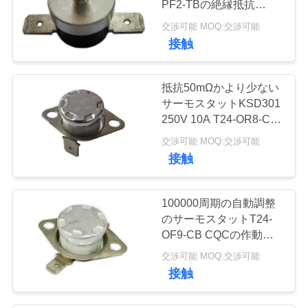
PF2-TBの絶縁抵抗
9
100MΩまたは多く
交渉可能 MOQ:交渉可能
接触
電気反対のメートル
抵抗50mΩかより少ない
サーモスタットKSD301
250V 10A T24-OR8-CB
の耐久財を巡回して下さ
交渉可能 MOQ:交渉可能
い
接触
100000周期の自動調整
のサーモスタットT24-
OF9-CB CQCの作動の
臨時雇用者50℃~250℃
交渉可能 MOQ:交渉可能
接触