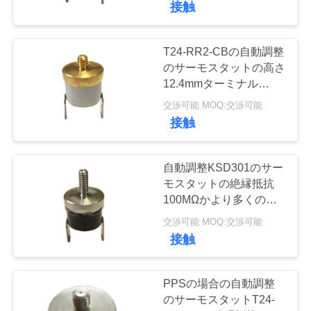
接触
ュ
13
ー
T24-RR2-CBの自動調整
理性的な温度調節器
のサーモスタットの高さ
ス
12.4mmターミナル
4.75mm 0.187インチ
交渉可能 MOQ:交渉可能
場
接触
合
自動調整KSD301のサー
28
モスタットの絶縁抵抗
電気エネルギーの
地
100MΩかより多くの
T24-PR2-TB
図
交渉可能 MOQ:交渉可能
計器
接触
PRIVACY
PPSの場合の自動調整
POLICY
のサーモスタットT24-