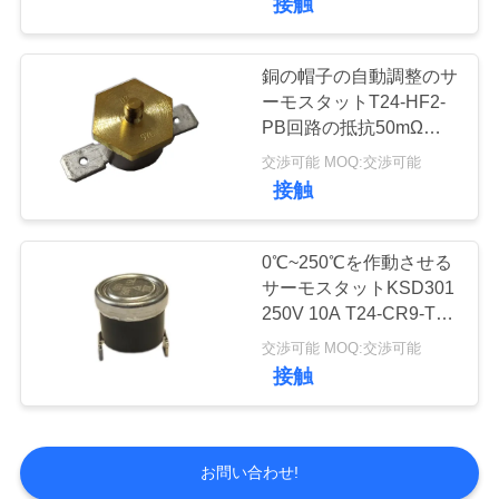
接触
銅の帽子の自動調整のサ
ーモスタットT24-HF2-
PB回路の抵抗50mΩま
たはより少し
交渉可能 MOQ:交渉可能
接触
0℃~250℃を作動させる
サーモスタットKSD301
250V 10A T24-CR9-TB
の高性能UL/CUL
交渉可能 MOQ:交渉可能
接触
お問い合わせ!