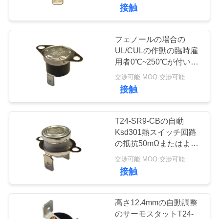
デ
して下さい
接触
オ
フェノールの場合の
20
VR
UL/CULの作動の臨時雇
手動リセットのサ
用者0℃~250℃が付いて
シ
いる自動調整のサーモス
交渉可能 MOQ:交渉可能
ーモスタット
タットT24-XR1-TB
ョ
接触
ー
T24-SR9-CBの自動
Ksd301熱スイッチ回路
私
の抵抗50mΩまたはより
58
少し
達
交渉可能 MOQ:交渉可能
接触
ksd301熱スイッチ
に
つ
高さ12.4mmの自動調整
のサーモスタットT24-