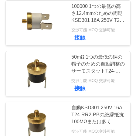
100000 1つの最低の高
私
さ12.4mmのための周期
10
KSD301 16A 250V T24-
達
RR9-CB AC 1450V
交渉可能 MOQ:交渉可能
防水電源スイッチ
に
接触
連
50mΩ 1つの最低の銅の
絡
帽子のための自動調整の
サーモスタットT24-
し
RR2-TB AC 1450V
7
交渉可能 MOQ:交渉可能
な
接触
スライドスイッチ
さ
自動KSD301 250V 16A
い
T24-RR2-PBの絶縁抵抗
100MΩまたは多く
ニ
交渉可能 MOQ:交渉可能