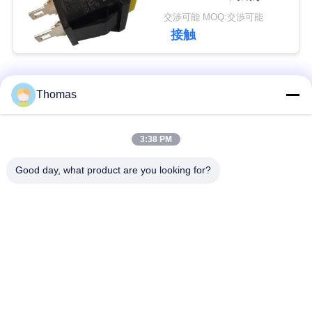
触します
交渉可能 MOQ:交渉可能
私
接触
達
に
人気カテゴリ
すべて
Thomas
連
ksd301 サーモスタッ
自動調整のサーモス
絡
3:38 PM
ト
タット
し
Good day, what product are you looking for?
な
手動リセットのサー
ksd301熱スイッチ
モスタット
さ
い
押しボタンの電気ス
ロッカー スイッチ
イッチ
ニ
防水電源スイッチ
スライドスイッチ