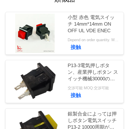
い
て
小型 赤色 電気スイッ
チ 14mm*14mm ON
OFF UL VDE ENEC
工
Depend on order quantity. MOQ:1000個
場
接触
旅
P13-3電気押しボタ
行
ン、産業押しボタン ス
イッチ機械30000の周
期
品
交渉可能 MOQ:交渉可能
接触
質
管
銀製合金によっては押
しボタン電気スイッチ
理
P13-2 10000周期が接