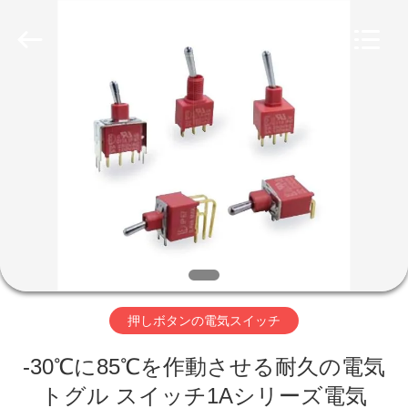
Copyright
©
2019
-
2026
Light
Country(Changshu)
Co.,Ltd.
家
All
Rights
Reserved.
プ
ロ
ダ
ク
ト
押しボタンの電気スイッチ
-30℃に85℃を作動させる耐久の電気
ビ
トグル スイッチ1Aシリーズ電気