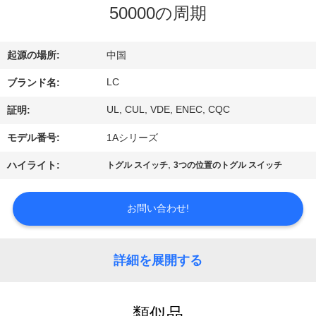
デ
50000の周期
オ
起源の場所:
中国
VR
LC
ブランド名:
シ
UL, CUL, VDE, ENEC, CQC
証明:
ョ
モデル番号:
1Aシリーズ
ー
,
ハイライト:
トグル スイッチ
3つの位置のトグル スイッチ
私
お問い合わせ!
達
に
詳細を展開する
つ
類似品