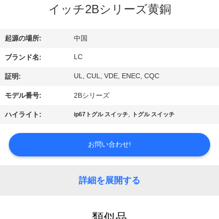
デ
イッチ2Bシリーズ黄銅
オ
起源の場所:
中国
VR
LC
ブランド名:
シ
UL, CUL, VDE, ENEC, CQC
証明:
ョ
モデル番号:
2Bシリーズ
ー
,
ハイライト:
ip67トグル スイッチ
トグル スイッチ
私
お問い合わせ!
達
に
詳細を展開する
つ
類似品