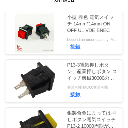
い
て
小型 赤色 電気スイッ
チ 14mm*14mm ON
OFF UL VDE ENEC
工
Depend on order quantity. MOQ:1000個
場
接触
旅
P13-3電気押しボタ
行
ン、産業押しボタン ス
イッチ機械30000の周
期
品
交渉可能 MOQ:交渉可能
接触
質
管
銀製合金によっては押
しボタン電気スイッチ
理
P13-2 10000周期が接