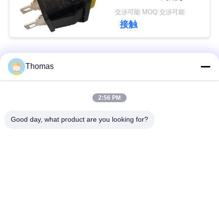
触します
交渉可能 MOQ:交渉可能
私
接触
達
に
人気カテゴリ
すべて
Thomas
連
ksd301 サーモスタッ
自動調整のサーモス
絡
2:56 PM
ト
タット
し
Good day, what product are you looking for?
な
手動リセットのサー
ksd301熱スイッチ
モスタット
さ
い
押しボタンの電気ス
ロッカー スイッチ
イッチ
ニ
防水電源スイッチ
スライドスイッチ