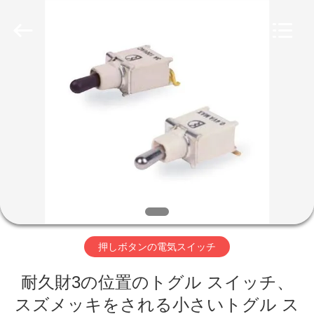
Copyright
©
2019
-
2026
Light
Country(Changshu)
Co.,Ltd.
家
All
Rights
Reserved.
プ
ロ
ダ
ク
ト
押しボタンの電気スイッチ
耐久財3の位置のトグル スイッチ、
ビ
スズメッキをされる小さいトグル ス