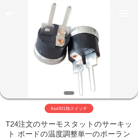
Copyright
©
2019
-
2026
Light
Country(Changshu)
Co.,Ltd.
家
All
Rights
Reserved.
プ
ロ
ダ
ク
ト
Ksd301熱スイッチ
T24注文のサーモスタットのサーキッ
ビ
ト ボードの温度調整単一のポーラン