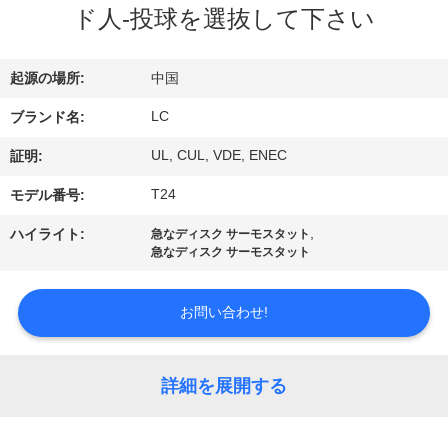
デ
ド人-投球を選抜して下さい
オ
起源の場所:
中国
VR
LC
ブランド名:
シ
UL, CUL, VDE, ENEC
証明:
ョ
T24
モデル番号:
ー
,
ハイライト:
急なディスク サーモスタット
急なディスク サーモスタット
私
お問い合わせ!
達
に
詳細を展開する
つ