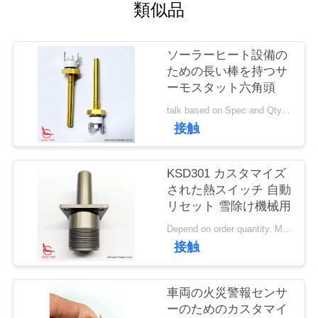
い
類似品
て
ソーラーヒート設備の
ための長い棒を持つサ
工
ーモスタット六角頭
場
talk based on Spec and Qty. MOQ:1000個
接触
旅
行
KSD301 カスタマイズ
された熱スイッチ 自動
リセット 雪除け機械用
品
Depend on order quantity. MOQ:1000個、サンプルまたはテスト数量もサポートします。
質
接触
管
車両の火災警報センサ
理
ーのためのカスタマイ