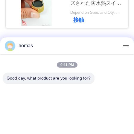
ズされた防水熱スイッ
チ
私
Depend on Spec and Qty. MOQ:1000PCS
接触
達
に
人気カテゴリ
すべて
Thomas
連
絡
ksd301 サーモスタッ
自動調整のサーモス
9:11 PM
ト
タット
し
Good day, what product are you looking for?
な
手動リセットのサー
ksd301熱スイッチ
さ
モスタット
い
押しボタンの電気ス
ロッカー スイッチ
イッチ
ニ