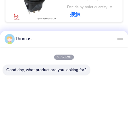
>10,000ライフ サイク
Decide by order quantity. MOQ:1000PCS
ル。
私
接触
達
に
人気カテゴリ
すべて
Thomas
連
ksd301 サーモスタッ
自動調整のサーモス
絡
9:52 PM
ト
タット
し
Good day, what product are you looking for?
な
手動リセットのサー
ksd301熱スイッチ
モスタット
さ
い
押しボタンの電気ス
ロッカー スイッチ
イッチ
ニ
防水電源スイッチ
スライドスイッチ