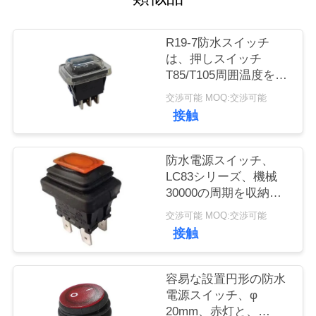
い
て
R19-7防水スイッチ
は、押しスイッチ
T85/T105周囲温度を防
工
水します
交渉可能 MOQ:交渉可能
場
接触
旅
防水電源スイッチ、
行
LC83シリーズ、機械
30000の周期を収納す
るPA66/PC。
品
交渉可能 MOQ:交渉可能
接触
質
管
容易な設置円形の防水
電源スイッチ、φ
理
20mm、赤灯と、