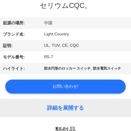
デ
セリウムCQC。
オ
起源の場所:
中国
VR
Light Country
ブランド名:
シ
UL, TUV, CE, CQC
証明:
ョ
R5-7
モデル番号:
ー
,
ハイライト:
防水円形のロッカー スイッチ
防水電気スイッチ
私
お問い合わせ!
達
に
詳細を展開する
つ
類似品