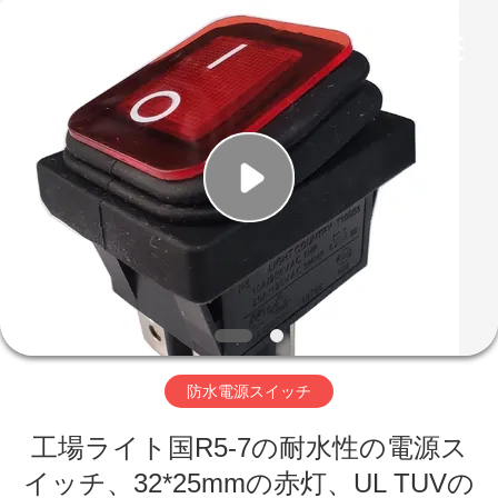
Copyright
©
2019
-
2026
Light
Country(Changshu)
Co.,Ltd.
家
All
Rights
Reserved.
プ
ロ
ダ
ク
ト
防水電源スイッチ
工場ライト国R5-7の耐水性の電源ス
ビ
イッチ、32*25mmの赤灯、UL TUVの