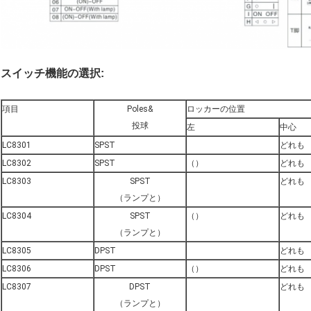
スイッチ機能の選択:
項目
Poles&
ロッカーの位置
投球
左
中心
LC8301
SPST
どれも
LC8302
SPST
（）
どれも
LC8303
SPST
どれも
（ランプと）
LC8304
SPST
（）
どれも
（ランプと）
LC8305
DPST
どれも
LC8306
DPST
（）
どれも
LC8307
DPST
どれも
（ランプと）