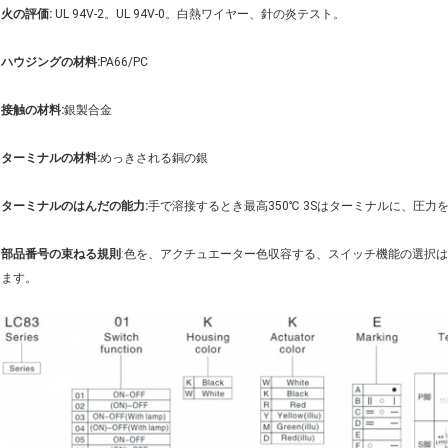
火の評価:
UL 94V-2。UL 94V-0。白熱ワイヤー、針の炎テスト。
ハウジングの材料:
PA66/PC
接触の材料:
銀製合金
ターミナルの材料:
めっきされる銅の銀
ターミナルのはんだの能力:
手で溶接するとき最高350℃ 3Sはターミナルに、圧力
部品番号の束ねる規則
:色を、アクチュエーター色収容する、スイッチ機能の選択
ます。