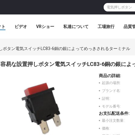
クト
ビデオ
VRショー
私達について
工場旅行
品質
しボタン電気スイッチLC83-6銅の銀によってめっきされるターミナル
容易な設置押しボタン電気スイッチLC83-6銅の銀に
商品の詳細:
起源の場所:
ブランド名:
証明:
モデル番号:
お支払配送条件:
最小注文数量:
価格: