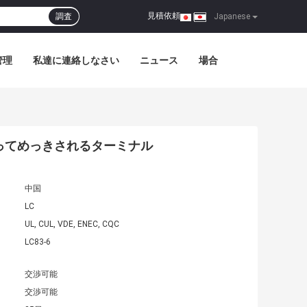
見積依頼
調査
|
Japanese
管理
私達に連絡しなさい
ニュース
場合
よってめっきされるターミナル
中国
LC
UL, CUL, VDE, ENEC, CQC
LC83-6
交渉可能
交渉可能