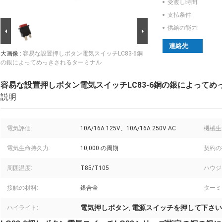
受渡し時間:
支払条件:
供給の能力:
連絡先
大画像 :
容易な設置押しボタン電気スイッチLC83-6銅
の銀によってめっきされるターミナル
容易な設置押しボタン電気スイッチLC83-6銅の銀によって
説明
電気評価:
10A/16A 125V、10A/16A 250V AC
機械生
電気生命持久力:
10,000 の周期
契約の
周囲温度:
T85/T105
ハウジ
接触の材料:
銀合金
ターミ
電気押しボタン
電源スイッチを押して下さい
ハイライト:
,