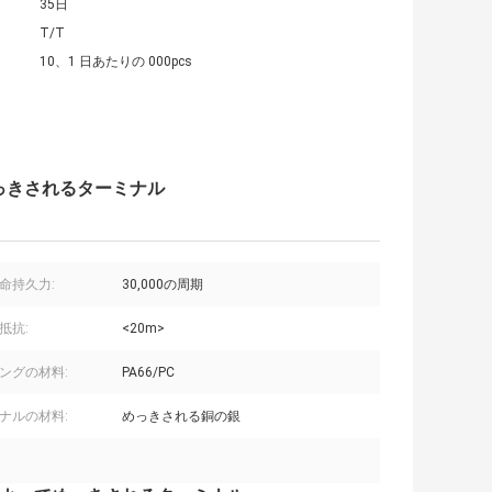
35日
T/T
10、1 日あたりの 000pcs
めっきされるターミナル
命持久力:
30,000の周期
抵抗:
<20m>
ングの材料:
PA66/PC
ナルの材料:
めっきされる銅の銀