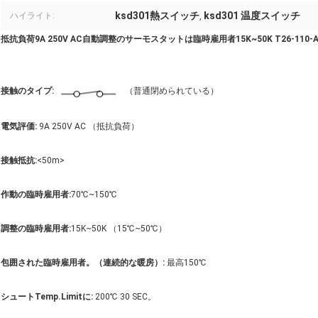
ksd301熱スイッチ
ksd301 温度スイッチ
ハイライト:
,
抵抗負荷9A 250V AC自動調整のサーモスタットは臨時雇用者15K~50K T26-11
接触のタイプ:
（普通閉められている）
電気評価:
9A 250V AC （抵抗負荷）
接触抵抗:
<50m>
作動の臨時雇用者:
70℃~150℃
調整の臨時雇用者:
15K~50K （15℃~50℃）
包囲された臨時雇用者。（連続的な暖房）:
最高150℃
シュートTemp.Limitに:
200℃ 30 SEC。