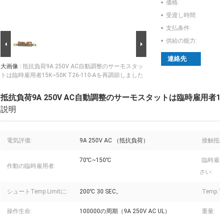
価格:
受渡し時間:
支払条件:
供給の能力:
連絡先
大画像 :
抵抗負荷9A 250V AC自動調整のサーモスタッ
トは臨時雇用者15K~50K T26-110-Aを再調節しました
抵抗負荷9A 250V AC自動調整のサーモスタットは臨時雇用者15K
説明
電気評価:
9A 250V AC （抵抗負荷）
接触抵
70℃~150℃
臨時雇
作動の臨時雇用者:
さい:
シュートTemp.Limitに:
200℃ 30 SEC。
Temp.T
操作生命:
100000の周期（9A 250V AC UL）
重量: