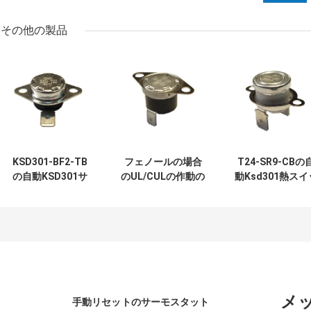
その他の製品
KSD301-BF2-TB
フェノールの場合
T24-SR9-CBの
の自動KSD301サ
のUL/CULの作動の
動Ksd301熱スイ
ーモスタット単一
臨時雇用者
チ回路の抵抗
のポーランド人-投
0℃~250℃が付い
50mΩまたはよ
球の高さ12.4mm
ている自動調整の
少し
を選抜して下さい
サーモスタット
T24-XR1-TB
メ
手動リセットのサーモスタット