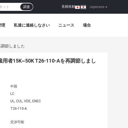
見積依頼
調査
|
Japanese
管理
私達に連絡しなさい
ニュース
場合
を再調節しました
者15K~50K T26-110-Aを再調節しまし
中国
LC
UL, CUL, VDE, ENEC
T26-110-A
交渉可能