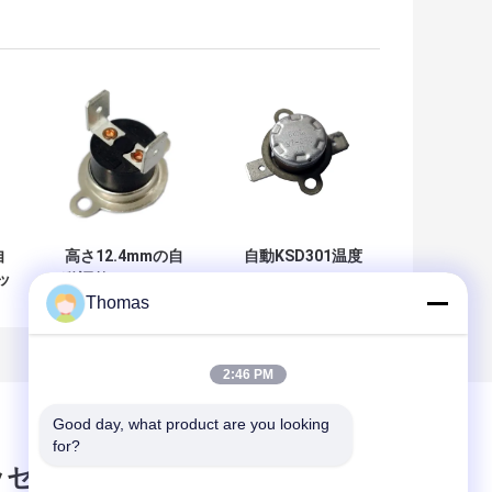
自
高さ12.4mmの自
自動KSD301温度
ッ
動調整のサーモス
スイッチT24-SF2-
Thomas
タットT24-SR2-
PB絶縁抵抗100MΩ
り
TBはポーランド人
または多く
を選抜します-投球
を選抜して下さい
2:46 PM
Good day, what product are you looking 
for?
ッセージ