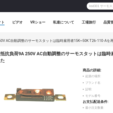
クト
ビデオ
VRショー
私達について
工場旅行
品質
50V AC自動調整のサーモスタットは臨時雇用者15K~50K T26-110-A
抵抗負荷9A 250V AC自動調整のサーモスタットは臨時雇用
た
商品の詳細:
起源の場所:
ブランド名:
証明:
モデル番号:
お支払配送条件:
最小注文数量: