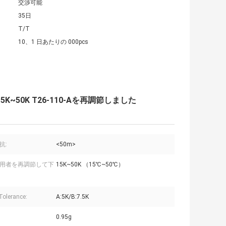
交渉可能
35日
T/T
10、1 日あたりの 000pcs
~50K T26-110-Aを再調節しました
抗:
<50m>
用者を再調節して下
15K~50K （15℃~50℃）
olerance:
A:5K/B:7.5K
0.95g