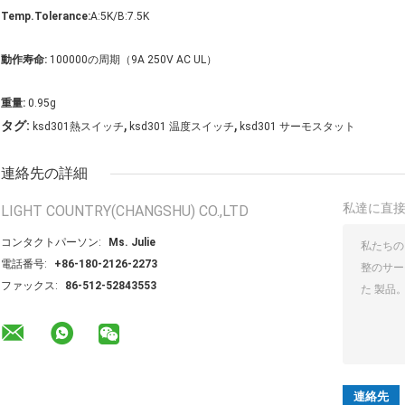
Temp.Tolerance:
A:5K/B:7.5K
動作寿命:
100000の周期（9A 250V AC UL）
重量:
0.95g
,
,
タグ:
ksd301熱スイッチ
ksd301 温度スイッチ
ksd301 サーモスタット
連絡先の詳細
私達に直
LIGHT COUNTRY(CHANGSHU) CO.,LTD
コンタクトパーソン:
Ms. Julie
電話番号:
+86-180-2126-2273
ファックス:
86-512-52843553