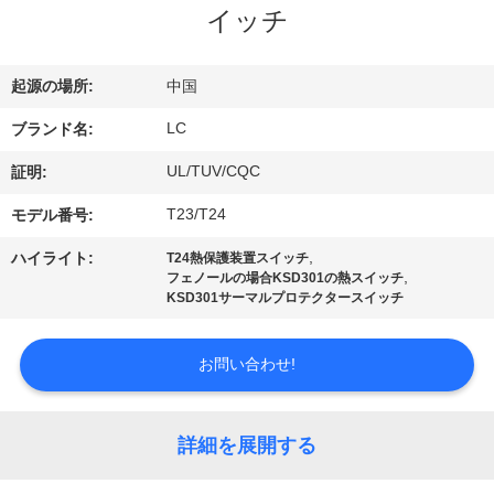
デ
イッチ
オ
起源の場所:
中国
VR
LC
ブランド名:
シ
UL/TUV/CQC
証明:
ョ
T23/T24
モデル番号:
ー
,
ハイライト:
T24熱保護装置スイッチ
,
フェノールの場合KSD301の熱スイッチ
KSD301サーマルプロテクタースイッチ
私
達
お問い合わせ!
に
詳細を展開する
つ