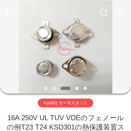
Copyright
©
2019
-
2026
Light
Country(Changshu)
Co.,Ltd.
家
All
Rights
Reserved.
プ
ロ
ダ
ク
ト
Ksd301 サーモスタット
16A 250V UL TUV VDEのフェノール
ビ
の例T23 T24 KSD301の熱保護装置ス