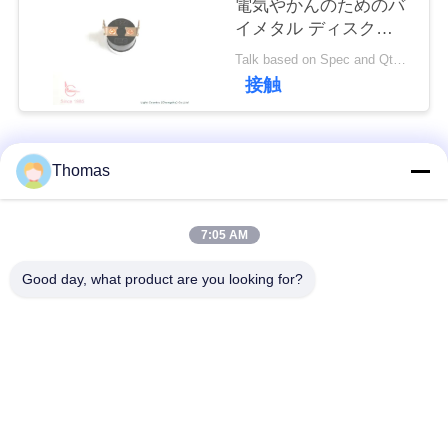
電気やかんのためのバ
イメタル ディスク
私
KSD301サーモスタッ
Talk based on Spec and Qty. MOQ:1,000pcs、またサポート試験操業Qty。
ト
達
接触
に
連
人気カテゴリ
すべて
Thomas
絡
ksd301 サーモスタッ
自動調整のサーモス
7:05 AM
し
ト
タット
な
Good day, what product are you looking for?
手動リセットのサー
さ
ksd301熱スイッチ
モスタット
い
押しボタンの電気ス
ロッカー スイッチ
イッチ
ニ