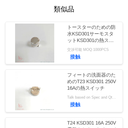
い
類似品
て
トースターのための防
工
水KSD301サーモスタ
ットKSD301の熱スイ
場
ッチ
交渉可能 MOQ:1000PCS
旅
接触
行
フィートの洗面器のた
めのT23 KSD301 250V
品
16Aの熱スイッチ
質
Talk based on Spec and Qty. MOQ:1000pcs、しかしまたサポート試験操業Qty。
接触
管
理
T24 KSD301 16A 250V