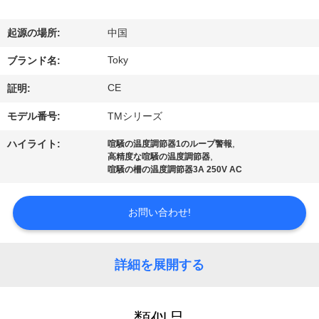
デ
オ
起源の場所:
中国
Toky
ブランド名:
VR
CE
証明:
シ
モデル番号:
TMシリーズ
ョ
,
ハイライト:
喧騒の温度調節器1のループ警報
ー
,
高精度な喧騒の温度調節器
喧騒の柵の温度調節器3A 250V AC
私
お問い合わせ!
達
に
詳細を展開する
つ
類似品