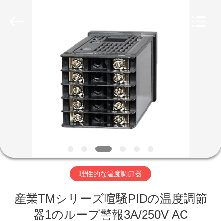
Copyright
©
2019
-
2026
Light
Country(Changshu)
Co.,Ltd.
家
All
Rights
Reserved.
プ
ロ
ダ
ク
ト
理性的な温度調節器
産業TMシリーズ喧騒PIDの温度調節
ビ
器1のループ警報3A/250V AC