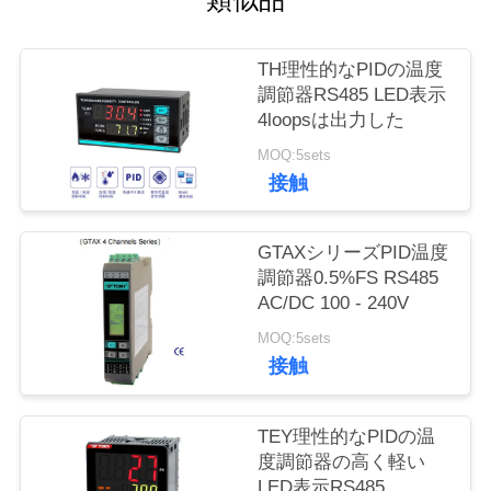
い
て
TH理性的なPIDの温度
調節器RS485 LED表示
工
4loopsは出力した
MOQ:5sets
場
接触
旅
行
GTAXシリーズPID温度
調節器0.5%FS RS485
AC/DC 100 - 240V
品
MOQ:5sets
接触
質
管
TEY理性的なPIDの温
理
度調節器の高く軽い
LED表示RS485