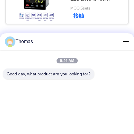
IEC61010-1
MOQ:5sets
私
接触
達
に
人気カテゴリ
すべて
Thomas
連
絡
ksd301 サーモスタッ
自動調整のサーモス
5:46 AM
ト
タット
し
Good day, what product are you looking for?
な
手動リセットのサー
ksd301熱スイッチ
モスタット
さ
い
押しボタンの電気ス
ロッカー スイッチ
イッチ
ニ