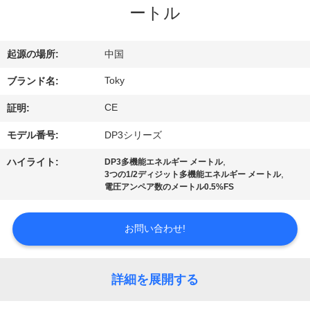
デ
ートル
オ
起源の場所:
中国
VR
Toky
ブランド名:
シ
CE
証明:
ョ
モデル番号:
DP3シリーズ
ー
,
ハイライト:
DP3多機能エネルギー メートル
,
3つの1/2ディジット多機能エネルギー メートル
電圧アンペア数のメートル0.5%FS
私
達
お問い合わせ!
に
詳細を展開する
つ