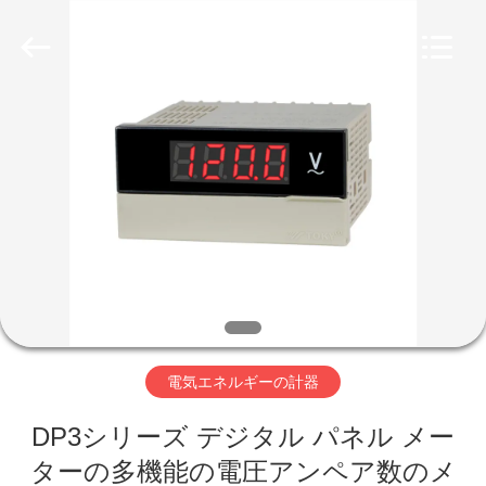
Copyright
©
2019
-
2026
Light
Country(Changshu)
Co.,Ltd.
家
All
Rights
Reserved.
プ
ロ
ダ
ク
ト
電気エネルギーの計器
DP3シリーズ デジタル パネル メー
ビ
ターの多機能の電圧アンペア数のメ