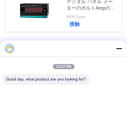
デジタル パネル メー
ターのボルトAmpのテ
私
スター0.3%FSを計器
MOQ:5sets
達
接触
に
連
人気カテゴリ
すべて
絡
ksd301 サーモスタッ
自動調整のサーモス
12:07 PM
し
ト
タット
な
Good day, what product are you looking for?
手動リセットのサー
さ
ksd301熱スイッチ
モスタット
い
押しボタンの電気ス
ロッカー スイッチ
イッチ
ニ