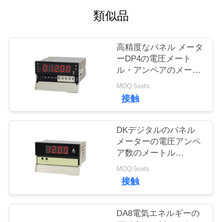
い
類似品
て
高精度なパネル メータ
工
ーDP4の電圧メート
ル・アンペアのメート
場
ルRS485
MOQ:5sets
旅
接触
行
DKデジタルのパネル
メーターの電圧アンペ
品
ア数のメートル
0.5%FSの電気エネル
質
MOQ:5sets
ギーの計器
接触
管
理
DA8電気エネルギーの