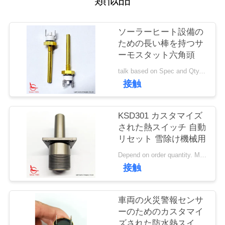
い
て
ソーラーヒート設備の
ための長い棒を持つサ
工
ーモスタット六角頭
talk based on Spec and Qty. MOQ:1000個
場
接触
旅
行
KSD301 カスタマイズ
された熱スイッチ 自動
リセット 雪除け機械用
品
Depend on order quantity. MOQ:1000個、サンプルまたはテスト数量もサポートします。
接触
質
管
車両の火災警報センサ
理
ーのためのカスタマイ
ズされた防水熱スイッ