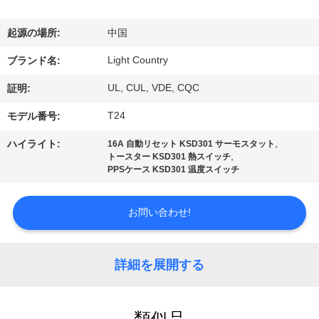
デ
オ
起源の場所:
中国
Light Country
ブランド名:
VR
UL, CUL, VDE, CQC
証明:
シ
T24
モデル番号:
ョ
,
ハイライト:
16A 自動リセット KSD301 サーモスタット
ー
,
トースター KSD301 熱スイッチ
PPSケース KSD301 温度スイッチ
私
お問い合わせ!
達
に
詳細を展開する
つ
類似品