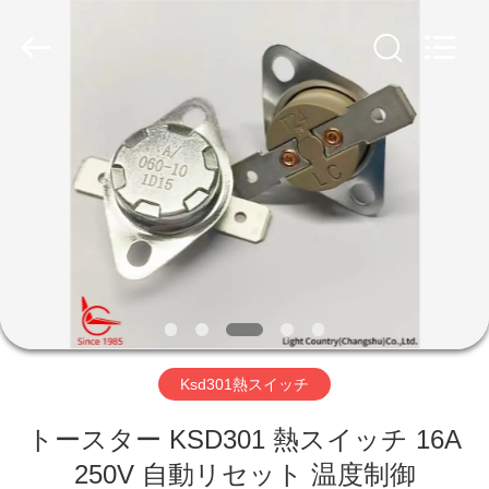
Copyright
©
2019
-
2026
Light
Country(Changshu)
Co.,Ltd.
家
All
Rights
Reserved.
プ
ロ
ダ
ク
ト
Ksd301熱スイッチ
トースター KSD301 熱スイッチ 16A
ビ
250V 自動リセット 温度制御