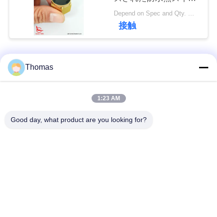
チ
Depend on Spec and Qty. MOQ:1000PCS
私
接触
達
に
人気カテゴリ
すべて
Thomas
連
絡
ksd301 サーモスタッ
自動調整のサーモス
1:23 AM
ト
タット
し
Good day, what product are you looking for?
な
手動リセットのサー
ksd301熱スイッチ
モスタット
さ
い
押しボタンの電気ス
ロッカー スイッチ
イッチ
ニ