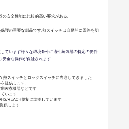
器の安全性能に比較的高い要求がある.
過熱保護の重要な部品です.熱スイッチは自動的に回路を切
 提供しています様々な環境条件に適性蒸気器の特定の要件
つ安全な操作が保証されます.
01の 熱スイッチとロックスイッチに専念してきました
格を提供します.
産業
医療機器などです
得しています.
 ROHS/REACH規制に準拠しています
提供します.