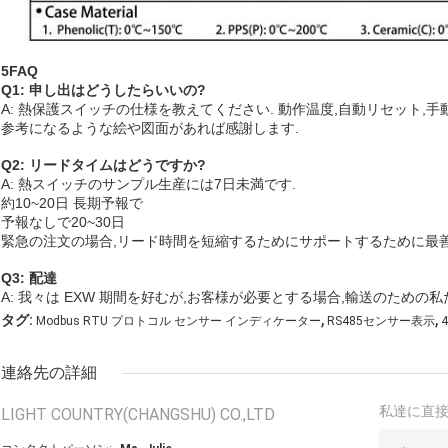
5FAQ
Q1: 申し出はどうしたらいいの?
A: 熱保護スイッチの仕様を教えてください. 動作温度,自動リセット,手
参考になるような絵や図面があれば感謝します.
Q2: リードタイムはどうですか?
A: 熱スイッチのサンプル生産には7日未満です.
約10~20日 長期予報で
予報なしで20~30日
緊急の注文の場合,リード時間を短縮するためにサポートするために最善
Q3: 配達
A: 我々は EXW 期間を好むが,お客様が必要とする場合,輸送のため
,
,
タグ:
Modbus RTU プロトコル センサー インディケーター
RS485センサー表示
連絡先の詳細
私達に直
LIGHT COUNTRY(CHANGSHU) CO.,LTD