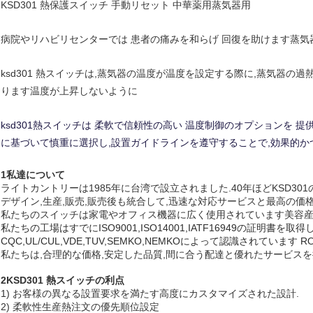
KSD301 熱保護スイッチ 手動リセット 中華薬用蒸気器用
病院やリハビリセンターでは
患者の痛みを和らげ 回復を助けます蒸気
ksd301 熱スイッチは,蒸気器の温度が温度を設定する際に,蒸気器の
ります温度が上昇しないように
ksd301熱スイッチは 柔軟で信頼性の高い 温度制御のオプションを
に基づいて慎重に選択し,設置ガイドラインを遵守することで,効果的か
1私達について
ライトカントリーは1985年に台湾で設立されました.
40年ほどKSD3
デザイン,生産,販売,販売後も統合して,迅速な対応サービスと最高の価
私たちのスイッチは家電やオフィス機器に広く使用されています
美容
私たちの工場はすでにISO9001,ISO14001,IATF16949の証明書を取
CQC,UL/CUL,VDE,TUV,SEMKO,NEMKOによって認識されています
私たちは,合理的な価格,安定した品質,間に合う配達と優れたサービスを
2KSD301 熱スイッチの利点
1) お客様の異なる設置要求を満たす高度にカスタマイズされた設計.
2) 柔軟性
生産
熱注文の優先順位設定