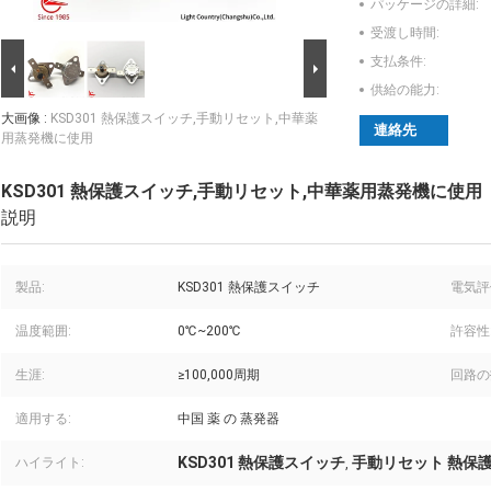
パッケージの詳細:
受渡し時間:
支払条件:
供給の能力:
大画像 :
KSD301 熱保護スイッチ,手動リセット,中華薬
連絡先
用蒸発機に使用
KSD301 熱保護スイッチ,手動リセット,中華薬用蒸発機に使用
説明
製品:
KSD301 熱保護スイッチ
電気評
温度範囲:
0℃~200℃
許容性
生涯:
≥100,000周期
回路の
適用する:
中国 薬 の 蒸発器
KSD301 熱保護スイッチ
手動リセット 熱保
ハイライト:
,