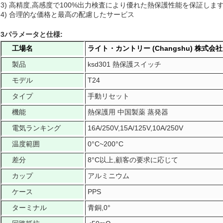
3) 高精度,高感度で100%出力検査により優れた熱保護性能を保証しま
4) 合理的な価格と最高の配慮したサービス
3パラメータと仕様:
工場名
ライト・カントリー (Changshu) 株式会社
製品
ksd301 熱保護スイッチ
モデル
T24
タイプ
手動リセット
機能
熱保護用 中国製薬 蒸発器
電気ランキング
16A/250V,15A/125V,10A/250V
温度範囲
0°C~200°C
差分
8°C以上,顧客の要求に応じて
カップ
アルミニウム
ケース
PPS
ターミナル
青銅,0°