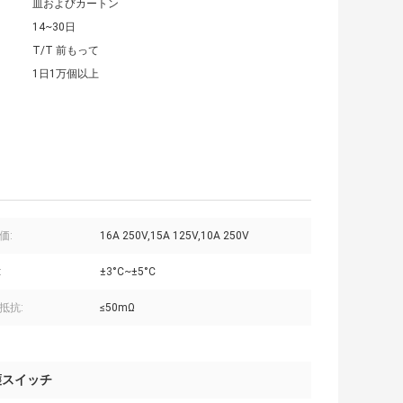
皿およびカートン
14~30日
T/T 前もって
1日1万個以上
価:
16A 250V,15A 125V,10A 250V
:
±3°C~±5°C
抵抗:
≤50mΩ
護スイッチ