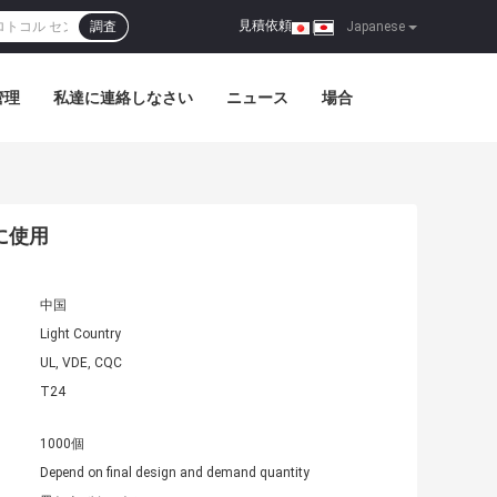
見積依頼
調査
|
Japanese
管理
私達に連絡しなさい
ニュース
場合
に使用
中国
Light Country
UL, VDE, CQC
T24
1000個
Depend on final design and demand quantity