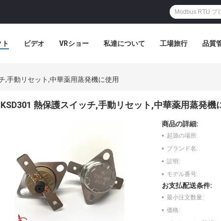
クト
ビデオ
VRショー
私達について
工場旅行
品質
イッチ,手動リセット,中華薬用蒸発機に使用
KSD301 熱保護スイッチ,手動リセット,中華薬用蒸発機
商品の詳細:
起源の場所:
ブランド名:
証明:
モデル番号:
お支払配送条件:
最小注文数量:
価格: