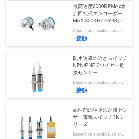
最高速度6000RPMの増
私
加回転式エンコーダー
10
MAX 300KHz HY38シリ
達
ーズ
Depend on specification and quantity MOQ:5sets
防水電源スイッチ
に
接触
連
防水誘導の近さスイッチ
絡
NPN/PNP 3ワイヤー近
接センサー
し
7
Depend on specification and quantity MOQ:5sets
な
接触
スライドスイッチ
さ
高性能の誘導の近接セン
い
サー電気スイッチTKシ
リーズ
ニ
Depend on specification and quantity MOQ:5sets