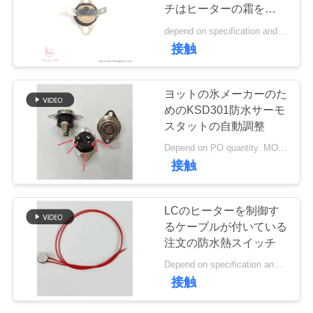
い
チはヒーターの霜を取り
除く
て
depend on specification and demand quantity. MOQ:1,000ea
61
接触
工
ロッカー スイッチ
ヨットの氷メーカーのた
場
めのKSD301防水サーモ
スタットの自動調整
旅
Depend on PO quantity. MOQ:1,000pcs
行
接触
24
品
LCのヒーターを制御す
押しボタンの電気
るケーブルが付いている
質
注文の防水熱スイッチ
スイッチ
管
Depend on specification and quantity MOQ:2,000pcs
接触
理