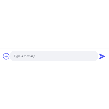
作動させるサーモスタッ
9
トUL/CULを防水します
交渉可能 MOQ:交渉可能
接触
電気反対のメートル
冷却装置ヒーターの防水
サーモスタットの温度調
整フェノールPPSの陶
磁器の場合
交渉可能 MOQ:交渉可能
接触
単一のポーランド人-投
球の防水サーモスタット
特別なテープ ライン高
Photo
さ12.4mmを選抜して下
交渉可能 MOQ:交渉可能
さい
Video Call
接触
Audio Call