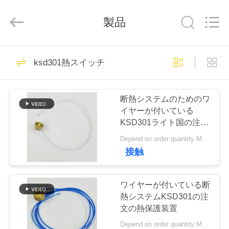
Copyright
©
2019
製品
-
2026
Light
Country(Changshu)
Co.,Ltd.
家
75
All
Rights
ksd301熱スイッチ
Reserved.
ksd301 サーモスタ
プ
ット
断熱システムのためのワ
ロ
イヤーが付いている
KSD301ライト国の注文
ダ
のサーモスタット
Depend on order quantity MOQ:1,000ea
ク
接触
47
ト
自動調整のサーモス
ワイヤーが付いている断
熱システムKSD301の注
タット
ビ
文の熱保護装置
Depend on order quantity MOQ:1,000ea