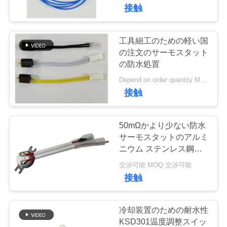
デ
接触
オ
工具細工のための軽い国
20
VR
の注文のサーモスタット
手動リセットのサ
の防水処置
シ
Depend on order quantity MOQ:2,000pcs
ーモスタット
ョ
接触
ー
50mΩかより少ない防水
サーモスタットのアルミ
私
ニウム ステンレス鋼の
58
銅のJiuyangの環状線
達
交渉可能 MOQ:交渉可能
接触
ksd301熱スイッチ
に
つ
冷却装置のための耐水性
KSD301温度調整スイッ