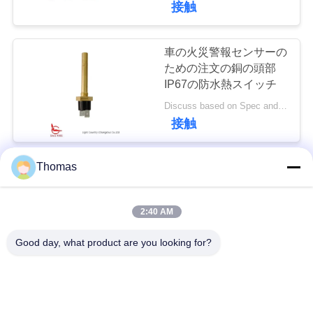
接触
ュ
13
ー
車の火災警報センサーの
理性的な温度調節器
ための注文の銅の頭部
ス
IP67の防水熱スイッチ
Discuss based on Spec and Qty. MOQ:1000pcs
場
接触
合
Thomas
車の水漕に使用した注文
28
の銅の頭部のバイメタル
電気エネルギーの
地
のサーモスタットは
2:40 AM
図
Depend on Spec and Qty. MOQ:2000pcs、またサポート試験操業Qty。
計器
接触
Good day, what product are you looking for?
PRIVACY
T24は0℃~250℃絶縁抵
POLICY
抗を100MΩまたは多く