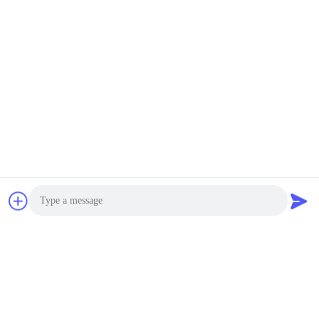
RA-5黒のロッカー スイ
ッチ
交渉可能 MOQ:2000pcsはまた、試験動かされた順序を支える。
接触
工場ライト国RAWP-2の
黒の防水オンオフのロッ
カー スイッチ
交渉可能 MOQ:交渉可能
接触
電気産業ロッカーR19-1
10000は容易な設置契約
の抵抗<20mΩを循環さ
せます
交渉可能 MOQ:交渉可能
接触
Photo
Video Call