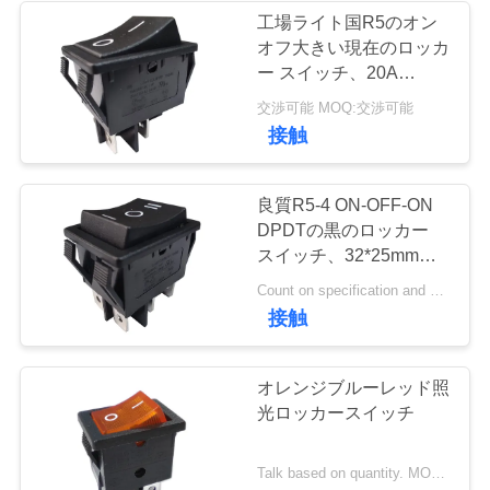
工場ライト国R5のオン
私
オフ大きい現在のロッカ
ー スイッチ、20A
達
250V、32*25mm
交渉可能 MOQ:交渉可能
に
接触
連
良質R5-4 ON-OFF-ON
絡
DPDTの黒のロッカー
スイッチ、32*25mm、
し
20A 125VAC
Count on specification and quantity. MOQ:交渉可能
な
接触
さ
オレンジブルーレッド照
い
光ロッカースイッチ
ニ
Talk based on quantity. MOQ:2,000ea