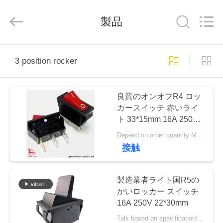
Copyright
©
2019
製品
-
2025
Light
Country(Changshu)
Co.,Ltd.
家
All
Rights
3 position rocker
Reserved.
プ
良質のオンオフR4 ロッ
ロ
カースイッチ 赤いライ
ト 33*15mm 16A 250V
ダ
UL VDE
Depend on order quantity MOQ:1000PCS
ク
接触
ト
製造業者ライト国R5の
かいロッカー スイッチ
ビ
16A 250V 22*30mm
Talk based on specification/demand MOQ:2000pcsはまた、試験動かされた量を支える。