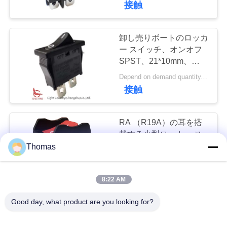
接触
ュ
ー
卸し売りボートのロッカ
ー スイッチ、オンオフ
ス
SPST、21*10mm、
R6、黒、6A 250V 10A
Depend on demand quantity. MOQ:3000pcs
250V
場
接触
合
RA （R19A）の耳を搭
載する小型ロッカー ス
地
イッチはハウジング、パ
Thomas
ネルのサイズ21*15、UL
図
Negotiate based on quantity. MOQ:2000PCS
VDE 10A 250Vを形づけ
接触
8:22 AM
た
PRIVACY
Good day, what product are you looking for?
軽い国のダスト・キャッ
POLICY
プが付いているオンオフ