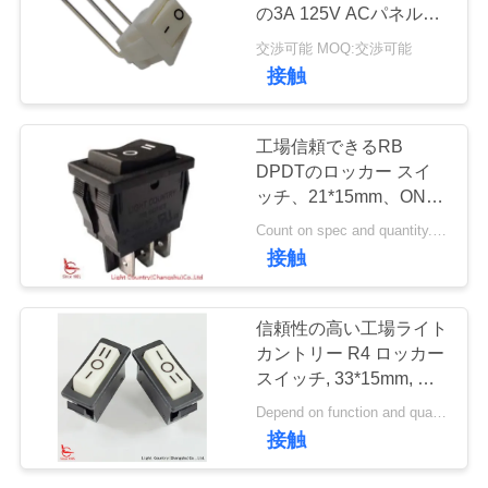
い
の3A 125V ACパネルは
9*13mmを切り取りまし
て
交渉可能 MOQ:交渉可能
た
接触
工
工場信頼できるRB
場
DPDTのロッカー スイ
ッチ、21*15mm、ON-
旅
OFF-ON、黒/赤い、6A
Count on spec and quantity. MOQ:2000pcs
250V
行
接触
品
信頼性の高い工場ライト
カントリー R4 ロッカー
質
スイッチ, 33*15mm, ON
OFF ON, 16A 250V,
管
Depend on function and quantity. MOQ:1000pcs,また,サポートパイロットラン Qty.
UL/VDE, キッチン用品
接触
理