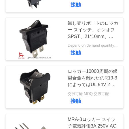
デ
接触
オ
卸し売りボートのロッカ
VR
ー スイッチ、オンオフ
SPST、21*10mm、
シ
R6、黒、6A 250V 10A
Depend on demand quantity. MOQ:3000pcs
250V
ョ
接触
ー
ロッカー10000周期の銀
製合金を離れたのR19-3
私
によってはUL 94V-2 UL
94V-0を評価する火が接
達
交渉可能 MOQ:交渉可能
触します
接触
に
つ
MRA-3ロッカー スイッ
チ電気評価3A 250V AC