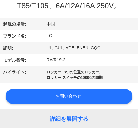
デ
T85/T105、6A/12A/16A 250V。
オ
起源の場所:
中国
VR
LC
ブランド名:
シ
UL, CUL, VDE, ENEN, CQC
証明:
ョ
RA/R19-2
モデル番号:
ー
,
,
ハイライト:
ロッカー
3つの位置のロッカー
ロッカー スイッチの10000の周期
私
お問い合わせ!
達
に
詳細を展開する
つ