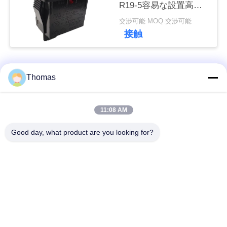
R19-5容易な設置高性
能
私
交渉可能 MOQ:交渉可能
接触
達
に
人気カテゴリ
すべて
Thomas
連
絡
ksd301 サーモスタッ
自動調整のサーモス
11:08 AM
ト
タット
し
Good day, what product are you looking for?
な
手動リセットのサー
ksd301熱スイッチ
さ
モスタット
い
押しボタンの電気ス
ロッカー スイッチ
イッチ
ニ