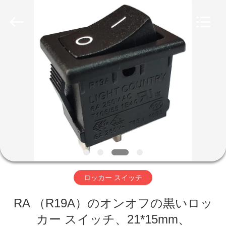
Copyright
©
2019
-
2026
Light
Country(Changshu)
Co.,Ltd.
家
All
Rights
Reserved.
プ
ロ
ダ
ク
ト
ロッカー スイッチ
RA （R19A）のオンオフの黒いロッ
ビ
カー スイッチ、21*15mm、