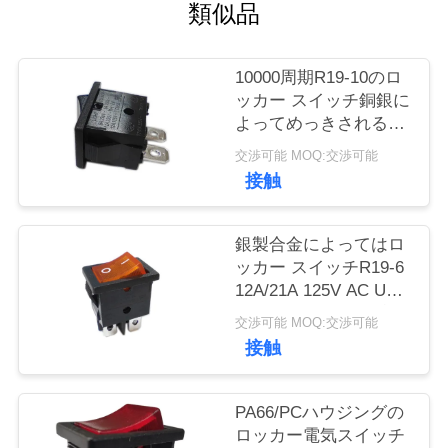
い
類似品
て
10000周期R19-10のロ
ッカー スイッチ銅銀に
工
よってめっきされる末
端PA66/PCのハウジン
場
交渉可能 MOQ:交渉可能
グ
接触
旅
行
銀製合金によってはロ
ッカー スイッチR19-6
12A/21A 125V AC UL
品
CUL VDE ENECが接触
交渉可能 MOQ:交渉可能
します
質
接触
管
PA66/PCハウジングの
理
ロッカー電気スイッチ