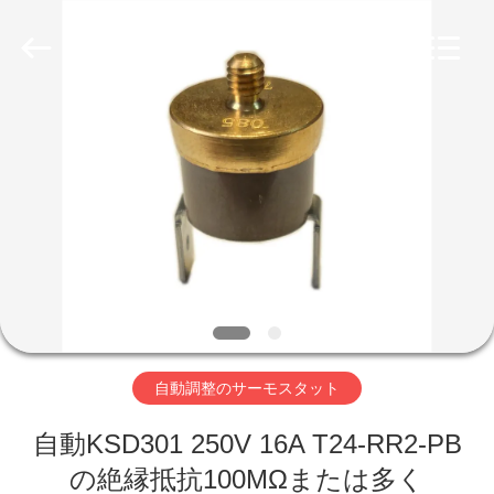
Copyright
©
2019
-
2026
Light
Country(Changshu)
Co.,Ltd.
家
All
Rights
Reserved.
プ
ロ
ダ
ク
ト
自動調整のサーモスタット
自動KSD301 250V 16A T24-RR2-PB
ビ
の絶縁抵抗100MΩまたは多く