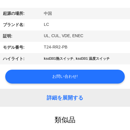
デ
オ
起源の場所:
中国
LC
ブランド名:
VR
UL, CUL, VDE, ENEC
証明:
シ
T24-RR2-PB
モデル番号:
ョ
,
ハイライト:
ksd301熱スイッチ
ksd301 温度スイッチ
ー
お問い合わせ!
私
達
詳細を展開する
に
つ
類似品