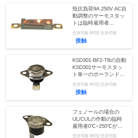
い
抵抗負荷9A 250V AC自
て
動調整のサーモスタッ
トは臨時雇用者
15K~50K T26-110-Aを
工
交渉可能 MOQ:交渉可能
再調節しました
接触
場
旅
KSD301-BF2-TBの自動
KSD301サーモスタッ
行
ト単一のポーランド人-
投球の高さ12.4mmを
交渉可能 MOQ:交渉可能
選抜して下さい
品
接触
質
フェノールの場合の
管
UL/CULの作動の臨時
雇用者0℃~250℃が付
理
いている自動調整のサ
交渉可能 MOQ:交渉可能