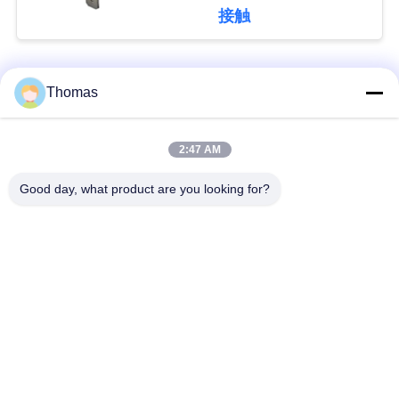
ーモスタットT24-XR1-
接触
TB
私
達
人気カテゴリ
すべて
Thomas
に
連
ksd301 サーモスタッ
自動調整のサーモス
2:47 AM
ト
タット
絡
Good day, what product are you looking for?
し
手動リセットのサー
ksd301熱スイッチ
モスタット
な
さ
押しボタンの電気ス
ロッカー スイッチ
イッチ
い
防水電源スイッチ
スライドスイッチ
ニ