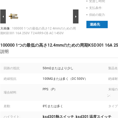
受渡し時間:
支払条件:
供給の能力:
連絡先
大画像 :
100000 1つの最低の高さ12.4mmのための周
期KSD301 16A 250V T24-RR9-CB AC 1450V
100000 1つの最低の高さ12.4mmのための周期KSD301 16A 250V 
説明
回路の抵抗:
50mΩまたはより少し
製品名
絶縁抵抗:
100MΩまたは多く（DC 500V）
絶縁耐
PPS （P）
末端の
場合材料:
ン:
差動:
8℃または多く
タイプ
ksd301熱スイッチ
ksd301 温度スイッチ
ハイライト:
,