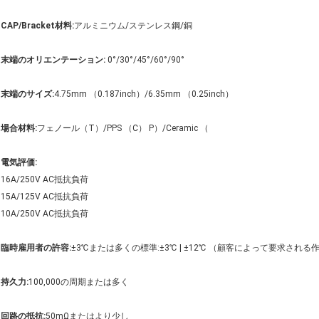
CAP/Bracket材料:
アルミニウム/ステンレス鋼/銅
末端のオリエンテーション:
0°/30°/45°/60°/90°
末端のサイズ:
4.75mm （0.187inch）/6.35mm （0.25inch）
場合材料:
フェノール（T）/PPS （C） P）/Ceramic （
電気評価:
16A/250V AC抵抗負荷
15A/125V AC抵抗負荷
10A/250V AC抵抗負荷
臨時雇用者の許容:
±3℃または多くの標準:±3℃ | ±12℃ （顧客によって要求さ
持久力:
100,000の周期または多く
回路の抵抗:
50mΩまたはより少し