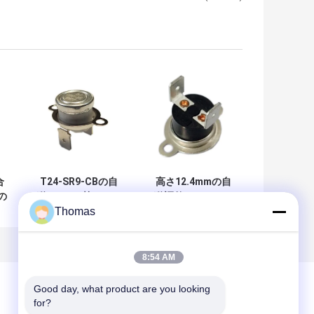
合
T24-SR9-CBの自
高さ12.4mmの自
の
動Ksd301熱スイッ
動調整のサーモス
Thomas
チ回路の抵抗
タットT24-SR2-
い
50mΩまたはより
TBはポーランド人
の
少し
を選抜します-投球
を選抜して下さい
8:54 AM
Good day, what product are you looking 
for?