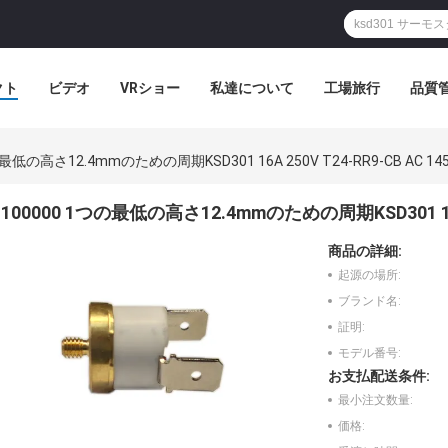
クト
ビデオ
VRショー
私達について
工場旅行
品質
の最低の高さ12.4mmのための周期KSD301 16A 250V T24-RR9-CB AC 14
100000 1つの最低の高さ12.4mmのための周期KSD301 16A 2
商品の詳細:
起源の場所:
ブランド名:
証明:
モデル番号:
お支払配送条件:
最小注文数量:
価格: