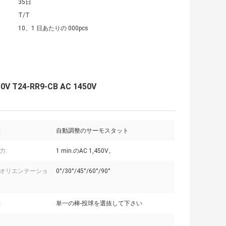
35日
T/T
10、1 日あたりの 000pcs
T24-RR9-CB AC 1450V
:
自動調整のサーモスタット
力:
1 min.のAC 1,450V。
オリエンテーショ
0°/30°/45°/60°/90°
:
単一の棒-投球を選抜して下さい