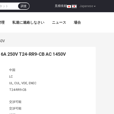
見積依頼
調査
|
Japanese
管理
私達に連絡しなさい
ニュース
場合
50V
50V T24-RR9-CB AC 1450V
中国
LC
UL, CUL, VDE, ENEC
T24-RR9-CB
交渉可能
交渉可能