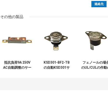
その他の製品
抵抗負荷9A 250V
KSD301-BF2-TB
フェノールの場
AC自動調整のサー
の自動KSD301サ
のUL/CULの作動
モスタットは臨時
ーモスタット単一
臨時雇用者
雇用者15K~50K
のポーランド人-投
0℃~250℃が付
T26-110-Aを再調
球の高さ12.4mm
ている自動調整
節しました
を選抜して下さい
サーモスタット
T24-XR1-TB