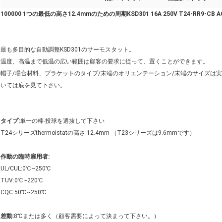
100000 1つの最低の高さ12.4mmのための周期KSD301 16A 250V T24-RR9-CB AC
最も多目的な自動調整KSD301のサーモスタット。
温度、高温まで低温の広い範囲は顧客の要求に従って、置くことができます。
帽子/場合材料、ブラケットのタイプ/末端のオリエンテーション/末端のサイズは
いては底を見て下さい。
タイプ:
単一の棒-投球を選抜して下さい
T24シリーズthermoistatの高さ:12.4mm （T23シリーズは9.6mmです）
作動の臨時雇用者:
UL/CUL:0℃~250℃
TUV:0℃~220℃
CQC:50℃~250℃
差動:
8℃または多く（顧客需要によって決まって下さい。）