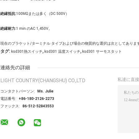
絶縁抵抗:
100MΩまたは多く（DC 500V）
絶縁耐力:
1 min.のAC 1,450V。
現在のブラケット/ターミナル タイプおよび場合の物質的な選択は次としてありま
,
,
タグ:
ksd301熱スイッチ
ksd301 温度スイッチ
ksd301 サーモスタット
連絡先の詳細
私達に直
LIGHT COUNTRY(CHANGSHU) CO.,LTD
コンタクトパーソン:
Ms. Julie
電話番号:
+86-180-2126-2273
ファックス:
86-512-52843553