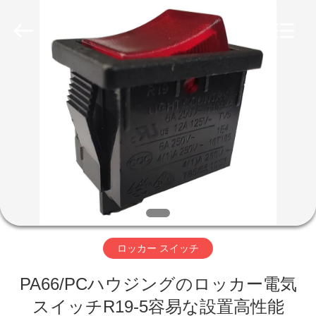
Copyright
©
2019
-
2026
Light
Country(Changshu)
Co.,Ltd.
家
All
Rights
Reserved.
プ
ロ
ダ
ク
ト
ロッカー スイッチ
PA66/PCハウジングのロッカー電気
ビ
スイッチR19-5容易な設置高性能