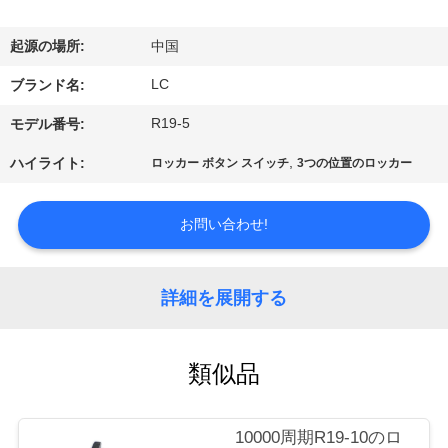
デ
オ
起源の場所:
中国
LC
ブランド名:
VR
R19-5
モデル番号:
シ
,
ハイライト:
ロッカー ボタン スイッチ
3つの位置のロッカー
ョ
ー
お問い合わせ!
私
詳細を展開する
達
に
類似品
つ
10000周期R19-10のロ