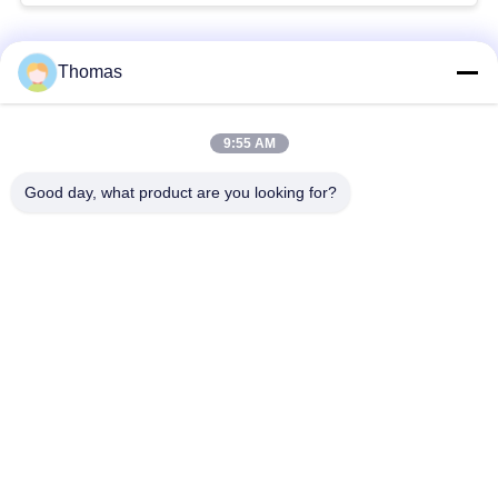
私
人気カテゴリ
すべて
Thomas
達
に
ksd301 サーモスタッ
自動調整のサーモス
9:55 AM
ト
タット
連
Good day, what product are you looking for?
絡
手動リセットのサー
ksd301熱スイッチ
モスタット
し
な
押しボタンの電気ス
ロッカー スイッチ
イッチ
さ
い
防水電源スイッチ
スライドスイッチ
ニ