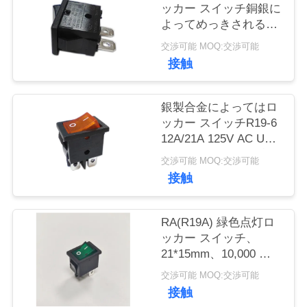
い
ッカー スイッチ銅銀に
よってめっきされる末
て
端PA66/PCのハウジン
交渉可能 MOQ:交渉可能
グ
接触
工
場
銀製合金によってはロ
ッカー スイッチR19-6
旅
12A/21A 125V AC UL
CUL VDE ENECが接触
行
交渉可能 MOQ:交渉可能
します
接触
品
RA(R19A) 緑色点灯ロ
質
ッカー スイッチ、
21*15mm、10,000 電
管
気サイクル、6A 250V
交渉可能 MOQ:交渉可能
理
接触