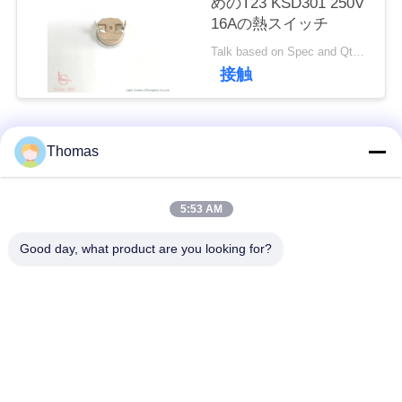
めのT23 KSD301 250V
16Aの熱スイッチ
私
Talk based on Spec and Qty. MOQ:1000pcs、しかしまたサポート試験操業Qty。
達
接触
に
連
人気カテゴリ
すべて
Thomas
絡
ksd301 サーモスタッ
自動調整のサーモス
5:53 AM
し
ト
タット
Good day, what product are you looking for?
な
手動リセットのサー
さ
ksd301熱スイッチ
モスタット
い
押しボタンの電気ス
ロッカー スイッチ
イッチ
ニ