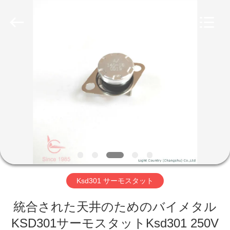
Copyright
©
2019
-
2026
Light
Country(Changshu)
Co.,Ltd.
家
All
Rights
Reserved.
プ
ロ
ダ
ク
ト
Ksd301 サーモスタット
統合された天井のためのバイメタル
ビ
KSD301サーモスタットKsd301 250V