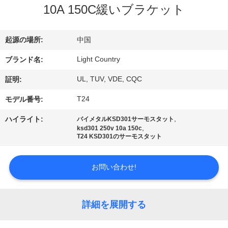
デ
10A 150C緩いブラケット
オ
起源の場所:
中国
VR
Light Country
ブランド名:
シ
UL, TUV, VDE, CQC
証明:
ョ
T24
モデル番号:
ー
,
ハイライト:
バイメタルKSD301サーモスタット
,
ksd301 250v 10a 150c
T24 KSD301のサーモスタット
私
達
お問い合わせ!
に
詳細を展開する
つ