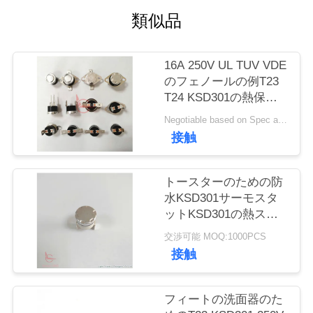
い
類似品
て
16A 250V UL TUV VDE
工
のフェノールの例T23
T24 KSD301の熱保護
場
装置スイッチ
Negotiable based on Spec and Qty. MOQ:1000pcs
旅
接触
行
トースターのための防
水KSD301サーモスタ
品
ットKSD301の熱スイ
ッチ
質
交渉可能 MOQ:1000PCS
接触
管
理
フィートの洗面器のた