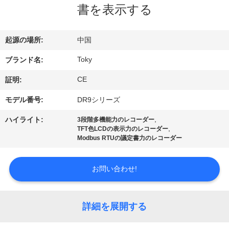
デ
書を表示する
オ
起源の場所:
中国
VR
Toky
ブランド名:
シ
CE
証明:
ョ
モデル番号:
DR9シリーズ
ー
,
ハイライト:
3段階多機能力のレコーダー
,
TFT色LCDの表示力のレコーダー
Modbus RTUの議定書力のレコーダー
私
達
お問い合わせ!
に
詳細を展開する
つ