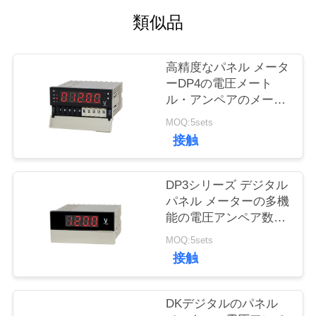
い
類似品
て
高精度なパネル メータ
工
ーDP4の電圧メート
ル・アンペアのメート
場
ルRS485
MOQ:5sets
旅
接触
行
DP3シリーズ デジタル
パネル メーターの多機
品
能の電圧アンペア数の
メートル
質
MOQ:5sets
接触
管
理
DKデジタルのパネル