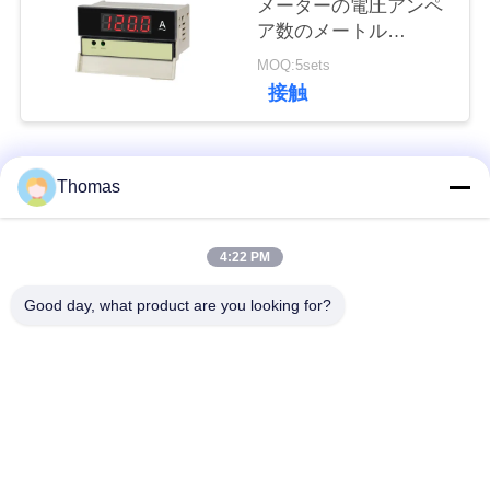
メーターの電圧アンペ
ア数のメートル
私
0.5%FSの電気エネル
MOQ:5sets
ギーの計器
達
接触
に
連
人気カテゴリ
すべて
Thomas
絡
ksd301 サーモスタッ
自動調整のサーモス
4:22 PM
し
ト
タット
な
Good day, what product are you looking for?
手動リセットのサー
さ
ksd301熱スイッチ
モスタット
い
押しボタンの電気ス
ロッカー スイッチ
イッチ
ニ