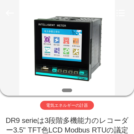
Copyright
©
2019
-
2026
Light
Country(Changshu)
Co.,Ltd.
家
All
Rights
Reserved.
プ
ロ
ダ
ク
ト
電気エネルギーの計器
DR9 serieは3段階多機能力のレコーダ
ビ
ー3.5" TFT色LCD Modbus RTUの議定