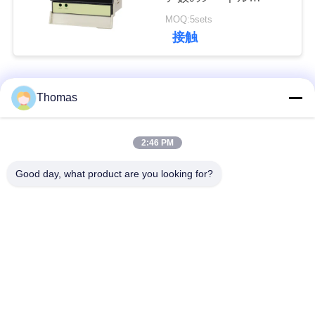
0.5%FSの電気エネル
MOQ:5sets
私
ギーの計器
接触
達
に
人気カテゴリ
すべて
Thomas
連
絡
ksd301 サーモスタッ
自動調整のサーモス
2:46 PM
ト
タット
し
Good day, what product are you looking for?
な
手動リセットのサー
ksd301熱スイッチ
モスタット
さ
い
押しボタンの電気ス
ロッカー スイッチ
イッチ
ニ