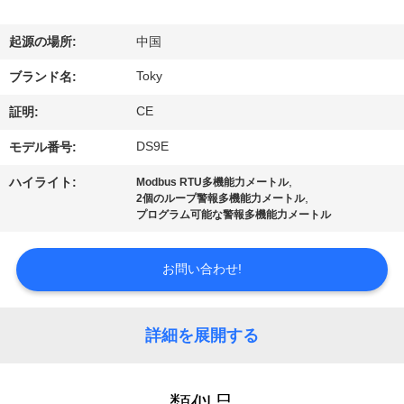
デ
オ
起源の場所:
中国
Toky
ブランド名:
VR
CE
証明:
シ
DS9E
モデル番号:
ョ
,
ハイライト:
Modbus RTU多機能力メートル
ー
,
2個のループ警報多機能力メートル
プログラム可能な警報多機能力メートル
私
お問い合わせ!
達
に
詳細を展開する
つ
類似品