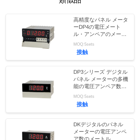
い
て
高精度なパネル メータ
ーDP4の電圧メート
工
ル・アンペアのメート
ルRS485
MOQ:5sets
場
接触
旅
行
DP3シリーズ デジタル
パネル メーターの多機
能の電圧アンペア数の
品
メートル
MOQ:5sets
接触
質
管
DKデジタルのパネル
理
メーターの電圧アンペ
ア数のメートル