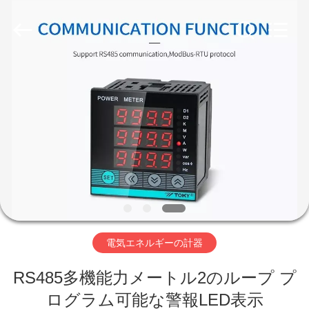
Copyright
©
2019
-
2026
Light
Country(Changshu)
Co.,Ltd.
家
All
Rights
Reserved.
プ
ロ
ダ
ク
ト
電気エネルギーの計器
RS485多機能力メートル2のループ プ
ビ
ログラム可能な警報LED表示