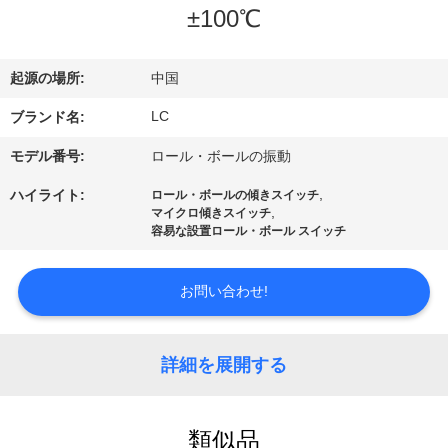
デ
±100℃
オ
起源の場所:
中国
VR
LC
ブランド名:
シ
モデル番号:
ロール・ボールの振動
ョ
,
ハイライト:
ロール・ボールの傾きスイッチ
,
マイクロ傾きスイッチ
ー
容易な設置ロール・ボール スイッチ
私
お問い合わせ!
達
詳細を展開する
に
つ
類似品