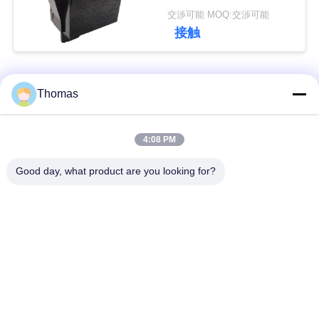
能
交渉可能 MOQ:交渉可能
私
接触
達
に
人気カテゴリ
すべて
Thomas
連
ksd301 サーモスタッ
自動調整のサーモス
4:08 PM
絡
ト
タット
し
Good day, what product are you looking for?
手動リセットのサー
な
ksd301熱スイッチ
モスタット
さ
い
押しボタンの電気ス
ロッカー スイッチ
イッチ
ニ
防水電源スイッチ
スライドスイッチ