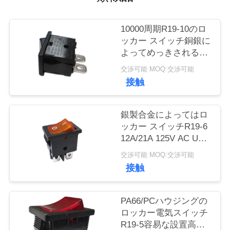
い
て
10000周期R19-10のロ
ッカー スイッチ銅銀に
よってめっきされる末
工
端PA66/PCのハウジン
交渉可能 MOQ:交渉可能
場
グ
接触
旅
銀製合金によってはロ
行
ッカー スイッチR19-6
12A/21A 125V AC UL
CUL VDE ENECが接触
品
交渉可能 MOQ:交渉可能
します
接触
質
管
PA66/PCハウジングの
ロッカー電気スイッチ
理
R19-5容易な設置高性