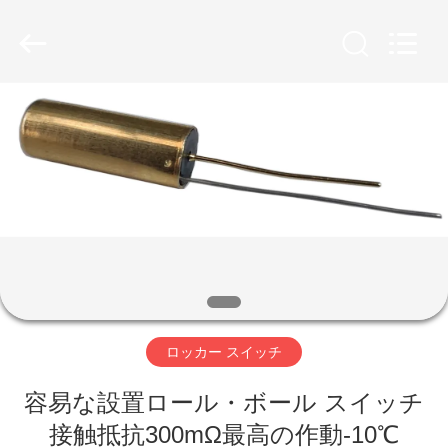
Copyright
©
2019
-
2026
Light
Country(Changshu)
Co.,Ltd.
家
All
Rights
Reserved.
プ
ロ
ダ
ク
ト
ロッカー スイッチ
容易な設置ロール・ボール スイッチ
ビ
接触抵抗300mΩ最高の作動-10℃