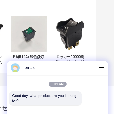
ン
RA(R19A) 緑色点灯
ロッカー10000周
気
ロッカー スイッ
期の銀製合金を離
Thomas
容
チ、21*15mm、
れたのR19-3によ
10,000 電気サイク
ってはUL 94V-2
ル、6A 250V
UL 94V-0を評価す
る火が接触します
6:01 AM
Good day, what product are you looking 
for?
ッセージ