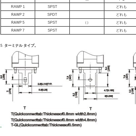
RAWP 1
SPST
どれも
RAWP
2
SPDT
どれも
RAWP
5
SPST
（）
どれも
RAWP
7
SPST
どれも
5.
ターミナル タイプ。