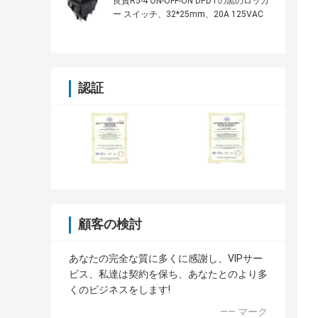
良質R5-4 ON-OFF-ON DPDTの黒のロッカ
ー スイッチ、32*25mm、20A 125VAC
認証
顧客の検討
あなたの完全な質に多くに感謝し、VIPサー
ビス、私達は契約を保ち、あなたとのより多
くのビジネスをします!
—— マーク