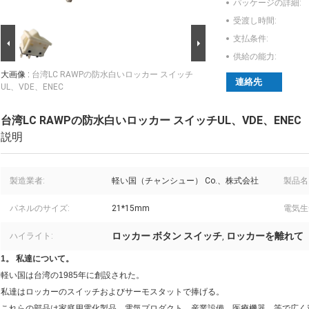
パッケージの詳細:
受渡し時間:
支払条件:
供給の能力:
大画像 :
台湾LC RAWPの防水白いロッカー スイッチ
連絡先
UL、VDE、ENEC
台湾LC RAWPの防水白いロッカー スイッチUL、VDE、ENEC
説明
製造業者:
軽い国（チャンシュー） Co.、株式会社
製品名
パネルのサイズ:
21*15mm
電気生
ロッカー ボタン スイッチ
ロッカーを離れて
ハイライト:
,
1。
私達について。
軽い国は台湾の1985年に創設された。
私達はロッカーのスイッチおよびサーモスタットで捧げる。
これらの部品は家庭用電化製品、電気プロダクト、産業設備、医療機器、等で広く