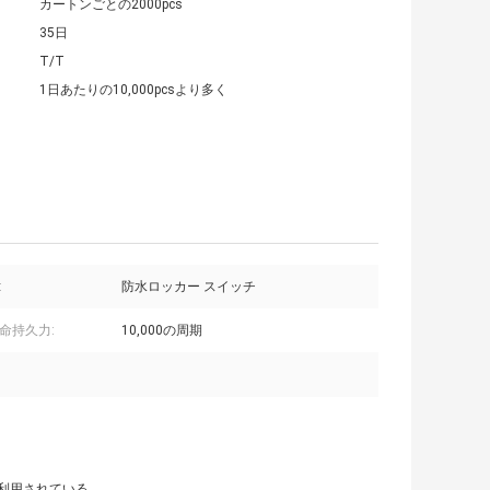
カートンごとの2000pcs
35日
T/T
1日あたりの10,000pcsより多く
:
防水ロッカー スイッチ
命持久力:
10,000の周期
利用されている。