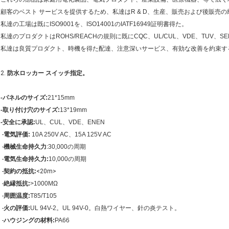
顧客のベスト サービスを提供するため、私達はR & D、生産、販売および後販売
私達の工場は既にISO9001を、ISO14001のIATF16949証明書得た。
私達のプロダクトはROHS/REACHの規則に既にCQC、UL/CUL、VDE、TUV、
私達は良質プロダクト、時機を得た配達、注意深いサービス、有効な改善を約束す
2.
防水ロッカー スイッチ指定。
-パネルのサイズ:
21*15mm
-取り付け穴のサイズ:
13*19mm
-安全に承認:
UL、CUL、VDE、ENEN
-
電気評価:
10A 250V AC、15A 125V AC
-
機械生命持久力
:30,000の周期
-
電気生命持久力:
10,000の周期
-
契約の抵抗:
<20m>
-
絶縁抵抗:
>1000MΩ
-
周囲温度:
T85/T105
-
火の評価:
UL 94V-2。UL 94V-0。白熱ワイヤー、針の炎テスト。
-
ハウジングの材料:
PA66