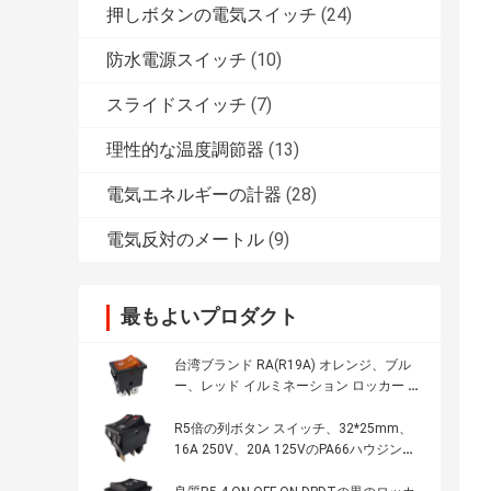
押しボタンの電気スイッチ
(24)
防水電源スイッチ
(10)
スライドスイッチ
(7)
理性的な温度調節器
(13)
電気エネルギーの計器
(28)
電気反対のメートル
(9)
最もよいプロダクト
台湾ブランド RA(R19A) オレンジ、ブル
ー、レッド イルミネーション ロッカー ス
イッチ、21*15mm、CQC UL VDE KC
R5倍の列ボタン スイッチ、32*25mm、
16A 250V、20A 125VのPA66ハウジン
グ、ランプなしのと/