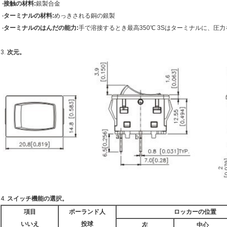
-
接触の材料:
銀製合金
-
ターミナルの材料:
めっきされる銅の銀製
-
ターミナルのはんだの能力:
手で溶接するとき最高350℃ 3Sはターミナルに、圧
3.
次元。
4.
スイッチ機能の選択。
項目
ポーランド人
ロッカーの位置
いいえ
投球
左
中心