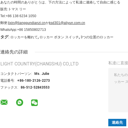
あなたの時間のありがとうは、下の方法によって私達に連絡して自由に感じる
販売:トマス リー
Tel:+86 138 6234 1050
郵便:
lixin@liangqundianzi.cn
か
ksd301@aliyun.com.cn
WhatsApp:+86 15850802713
,
,
タグ:
ロッカーを離れて
ロッカー ボタン スイッチ
3つの位置のロッカー
連絡先の詳細
私達に直
LIGHT COUNTRY(CHANGSHU) CO.,LTD
コンタクトパーソン:
Ms. Julie
電話番号:
+86-180-2126-2273
ファックス:
86-512-52843553