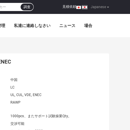
見積依頼
調査
|
Japanese
管理
私達に連絡しなさい
ニュース
場合
NEC
中国
LC
UL, CUL, VDE, ENEC
RAWP
1000pcs、またサポート試験操業Qty。
交渉可能