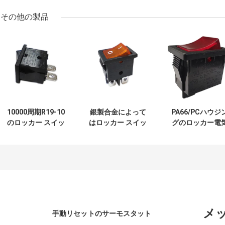
その他の製品
10000周期R19-10
銀製合金によって
PA66/PCハウジ
のロッカー スイッ
はロッカー スイッ
グのロッカー電
チ銅銀によってめ
チR19-6 12A/21A
スイッチR19-5
っきされる末端
125V AC UL CUL
易な設置高性能
PA66/PCのハウジ
VDE ENECが接触
ング
します
メ
手動リセットのサーモスタット